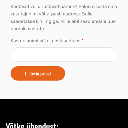
Kaotasid või unustasid parooli? Palun sisesta oma
kasutajanimi või e-posti aadress. Sulle
saadetakse kiri lingiga, mille abil saad endale uue
parooli määrata.
Kasutajanimi või e-posti aadress
*
Lähtesta parool
Võtke ühendust: