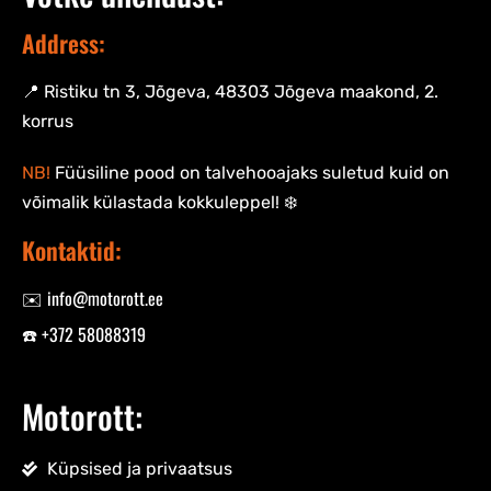
Address:
📍 Ristiku tn 3, Jõgeva, 48303 Jõgeva maakond, 2.
korrus
NB!
Füüsiline pood on talvehooajaks suletud kuid on
võimalik külastada kokkuleppel! ❄️
Kontaktid:
✉️ info@motorott.ee
☎️ +372 58088319
Motorott:
Küpsised ja privaatsus