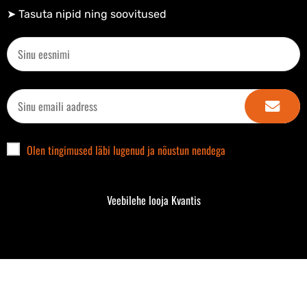
➤ Tasuta nipid ning soovitused​
Olen tingimused läbi lugenud ja nõustun nendega
Veebilehe looja Kvantis