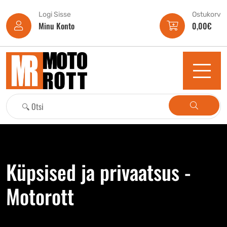
Logi Sisse
Ostukorv
Minu Konto
0,00
€
Küpsised ja privaatsus -
Motorott