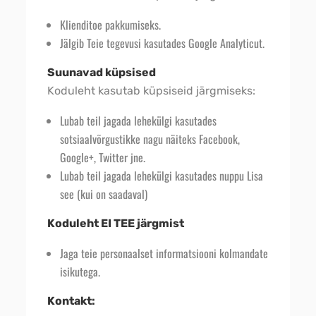
Klienditoe pakkumiseks.
Jälgib Teie tegevusi kasutades Google Analyticut.
Suunavad küpsised
Koduleht kasutab küpsiseid järgmiseks:
Lubab teil jagada lehekülgi kasutades
sotsiaalvõrgustikke nagu näiteks Facebook,
Google+, Twitter jne.
Lubab teil jagada lehekülgi kasutades nuppu Lisa
see (kui on saadaval)
Koduleht EI TEE järgmist
Jaga teie personaalset informatsiooni kolmandate
isikutega.
Kontakt: