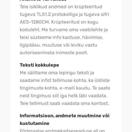
Teie isiklikud andmed on krüpteeritud
tugeva TLS1.2 protokolliga ja tugeva sifri
AES-128GCM. Krüpteeritud on kogu
koduleht. Me turvame oma veebilehte ja
teisi süsteeme info kaotuse, hävimise,
ligipääsu, muutuse või leviku vastu
autoriseerimata inimeste poolt.
Teksti kokkulepe
Me säilitame oma lepingu teksti ja
saadame infot tellimuse kohta, ka üldiste
tingimuste kohta, e-maili kaudu. Te saate
neid tingimusi siit iga hetk läbi vaadata.
Teie tellimust saab vaadata oma kontost.
Informatsioon, andmete muutmine või
kustutamine
Föderaalse andmekaitseseaduse all on