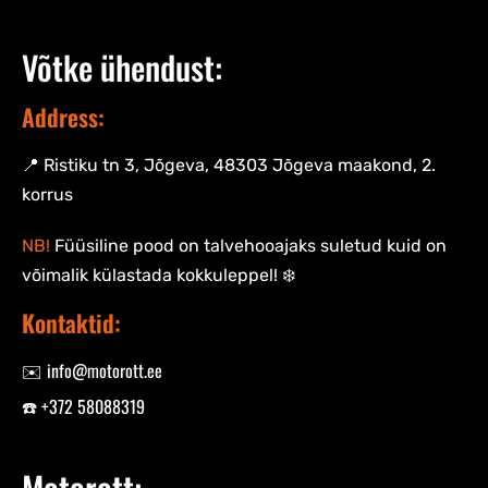
Võtke ühendust:
Address:
📍 Ristiku tn 3, Jõgeva, 48303 Jõgeva maakond, 2.
korrus
NB!
Füüsiline pood on talvehooajaks suletud kuid on
võimalik külastada kokkuleppel! ❄️
Kontaktid:
✉️ info@motorott.ee
☎️ +372 58088319
Motorott: