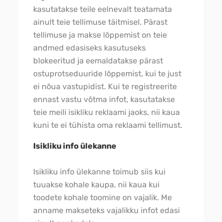
kasutatakse teile eelnevalt teatamata
ainult teie tellimuse täitmisel. Pärast
tellimuse ja makse lõppemist on teie
andmed edasiseks kasutuseks
blokeeritud ja eemaldatakse pärast
ostuprotseduuride lõppemist, kui te just
ei nõua vastupidist. Kui te registreerite
ennast vastu võtma infot, kasutatakse
teie meili isikliku reklaami jaoks, nii kaua
kuni te ei tühista oma reklaami tellimust.
Isikliku info ülekanne
Isikliku info ülekanne toimub siis kui
tuuakse kohale kaupa, nii kaua kui
toodete kohale toomine on vajalik. Me
anname makseteks vajalikku infot edasi