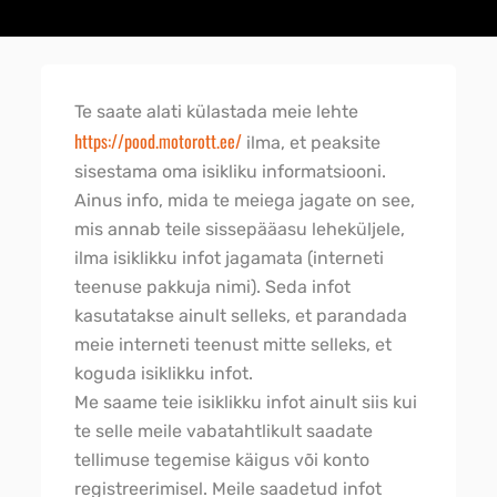
Te saate alati külastada meie lehte
https://pood.motorott.ee/
ilma, et peaksite
sisestama oma isikliku informatsiooni.
Ainus info, mida te meiega jagate on see,
mis annab teile sissepääasu leheküljele,
ilma isiklikku infot jagamata (interneti
teenuse pakkuja nimi). Seda infot
kasutatakse ainult selleks, et parandada
meie interneti teenust mitte selleks, et
koguda isiklikku infot.
Me saame teie isiklikku infot ainult siis kui
te selle meile vabatahtlikult saadate
tellimuse tegemise käigus või konto
registreerimisel. Meile saadetud infot