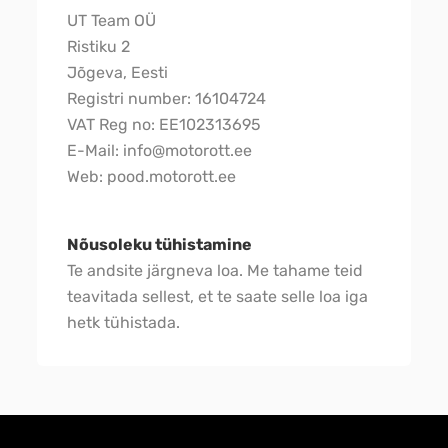
UT Team OÜ
Ristiku 2
Jõgeva, Eesti
Registri number: 16104724
VAT Reg no: EE102313695
E-Mail: info@motorott.ee
Web: pood.motorott.ee
Nõusoleku tühistamine
Te andsite järgneva loa. Me tahame teid
teavitada sellest, et te saate selle loa iga
hetk tühistada.