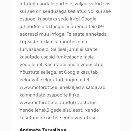
info kolmandale parteile, väljaarvatud siis
kui see on seadusega keelatud või kui see
osapool kasutaks seda infot Google
juhendite all. Google ei ühenda teie IP-
aadressi muu infoga. Te saate ennetada
küpsiste tekkimist muutes oma
turvaseadeid. Sellisel juhul ei saa te
kasutada osasid funktsioone meie
veebilehel. Kasutades meie veebilehte
nõustute sellega, et Google kasutab
eelnevalt selgitatud tingimustel.
www.motorott.ee leheküljed sisaldavad
kolmandate osapoolte linke.
www.motorott.ee puudub vastutus
nende lehekülgede sisu eest. Nende
kasutamine on teie enda vastutusel.
Andmete Turvalisus