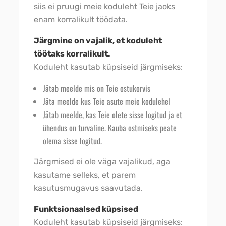
siis ei pruugi meie koduleht Teie jaoks
enam korralikult töödata.
Järgmine on vajalik, et koduleht
töötaks korralikult.
Koduleht kasutab küpsiseid järgmiseks:
Jätab meelde mis on Teie ostukorvis
Jäta meelde kus Teie asute meie kodulehel
Jätab meelde, kas Teie olete sisse logitud ja et
ühendus on turvaline. Kauba ostmiseks peate
olema sisse logitud.
Järgmised ei ole väga vajalikud, aga
kasutame selleks, et parem
kasutusmugavus saavutada.
Funktsionaalsed küpsised
Koduleht kasutab küpsiseid järgmiseks: