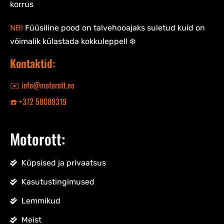
korrus
NB!
Füüsiline pood on talvehooajaks suletud kuid on
võimalik külastada kokkuleppel! ❄️
Kontaktid:
✉️ info@motorott.ee
☎️ +372 58088319
Motorott:
Küpsised ja privaatsus
Kasutustingimused
Lemmikud
Meist