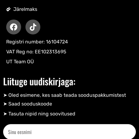
Järelmaks
Registri number: 16104724
VAT Reg no: EE102313695
UT Team OÜ
Liituge uudiskirjaga:
➤ Oled esimene, kes saab teada sooduspakkumistest
➤ Saad sooduskoode​
➤ Tasuta nipid ning soovitused​