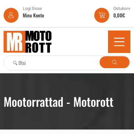
Logi Sisse
Ostukorv
Minu Konto
0,00
€
Mootorrattad - Motorott