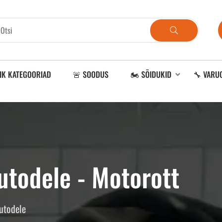
IK KATEGOORIAD
🚨 SOODUS
🏍️ SÕIDUKID
🔧 VARU
todele - Motorott
utodele