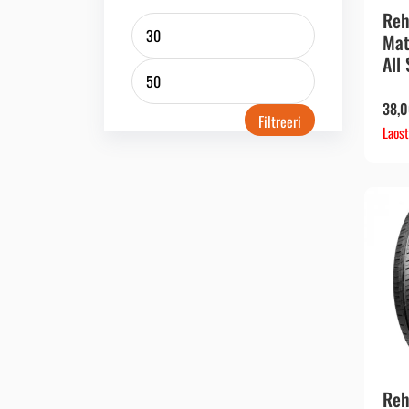
Reh
Mat
All
38,
Filtreeri
Laost
Reh