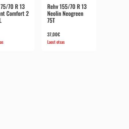
175/70 R 13
Rehv 155/70 R 13
ant Comfort 2
Neolin Neogreen
L
75T
37,00
€
sas
Laost otsas