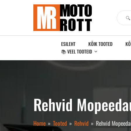
ESILEHT
KÕIK TOOTED
KÕ
📚 VEEL TOOTEID
Rehvid Mopeedau
Home
Tooted
Rehvid
Rehvid Mopeeda