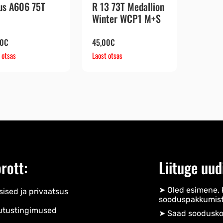
us A606 75T
R 13 73T Medallion
Winter WCP1 M+S
00
€
45,00
€
 otsas
Laost otsas
rott:
Liituge uud
➤ Oled esimene, 
ised ja privaatsus
sooduspakkumist
utustingimused
➤ Saad soodusko