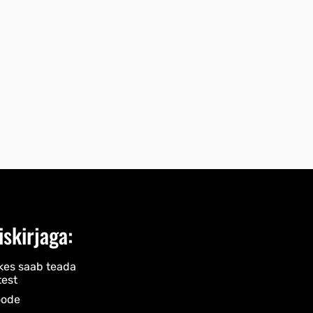
iskirjaga:
kes saab teada
est
ode​