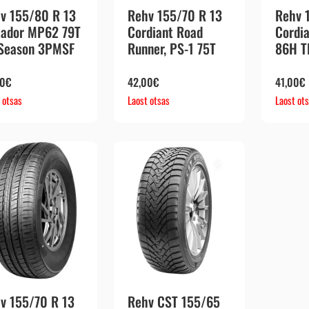
v 155/80 R 13
Rehv 155/70 R 13
Rehv 
ador MP62 79T
Cordiant Road
Cordi
 Season 3PMSF
Runner, PS-1 75T
86H T
00
€
42,00
€
41,00
€
 otsas
Laost otsas
Laost ot
v 155/70 R 13
Rehv CST 155/65