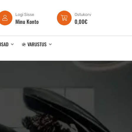
Logi Sisse
Ostukorv
Minu Konto
0,00
€
OSAD
🪖 VARUSTUS