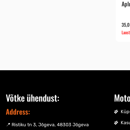
Apl
35,
Laost
Võtke ühendust:
Moto
Address:
Küps
Kas
📍 Ristiku tn 3, Jõgeva, 48303 Jõgeva