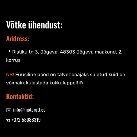
Võtke ühendust:
Address:
📍 Ristiku tn 3, Jõgeva, 48303 Jõgeva maakond, 2.
korrus
NB!
Füüsiline pood on talvehooajaks suletud kuid on
võimalik külastada kokkuleppel! ❄️
Kontaktid:
✉️ info@motorott.ee
☎️ +372 58088319