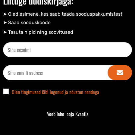
Liituge uudiskirjaga:
➤ Oled esimene, kes saab teada sooduspakkumistest
➤ Saad sooduskoode​
➤ Tasuta nipid ning soovitused​
Olen tingimused läbi lugenud ja nõustun nendega
Veebilehe looja Kvantis