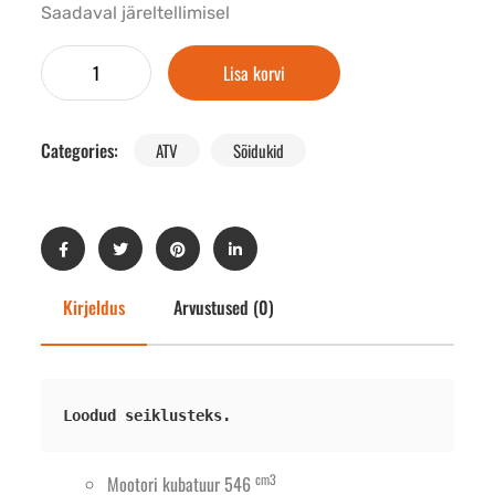
Saadaval järeltellimisel
Lisa korvi
Categories:
ATV
Sõidukid
Kirjeldus
Arvustused (0)
Loodud seiklusteks.
cm3
Mootori kubatuur 546