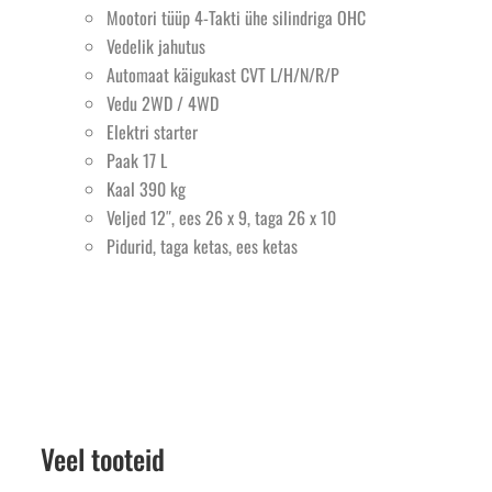
Mootori tüüp 4-Takti ühe silindriga OHC
Vedelik jahutus
Automaat käigukast CVT L/H/N/R/P
Vedu 2WD / 4WD
Elektri starter
Paak 17 L
Kaal 390 kg
Veljed 12″, ees 26 x 9, taga 26 x 10
Pidurid, taga ketas, ees ketas
Veel tooteid