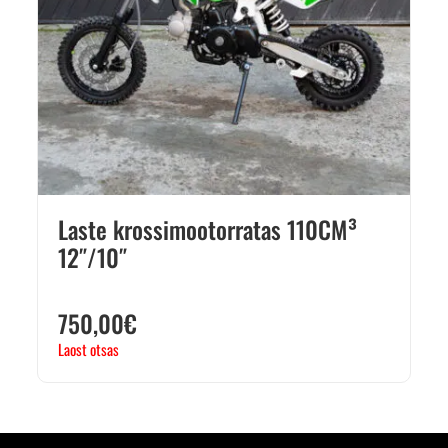
Laste krossimootorratas 110CM³
12″/10″
750,00
€
Laost otsas