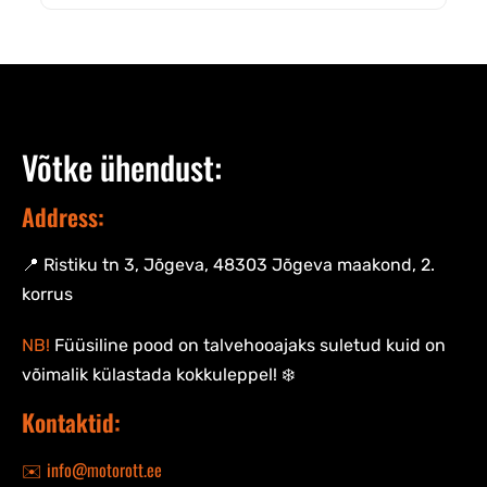
Võtke ühendust:
Address:
📍 Ristiku tn 3, Jõgeva, 48303 Jõgeva maakond, 2.
korrus
NB!
Füüsiline pood on talvehooajaks suletud kuid on
võimalik külastada kokkuleppel! ❄️
Kontaktid:
✉️ info@motorott.ee