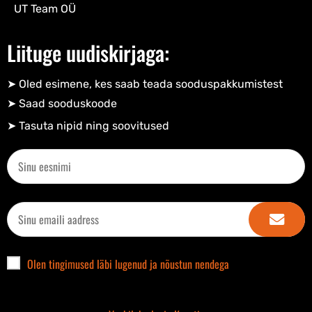
UT Team OÜ
Liituge uudiskirjaga:
➤ Oled esimene, kes saab teada sooduspakkumistest
➤ Saad sooduskoode​
➤ Tasuta nipid ning soovitused​
Olen tingimused läbi lugenud ja nõustun nendega