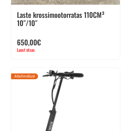
Laste krossimootorratas 110CM³
10″/10″
650,00
€
Laost otsas
Allahindlus!