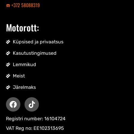
☎️ +372 58088319
Motorott:
Küpsised ja privaatsus
Kasutustingimused
Lemmikud
Meist
Järelmaks
Registri number: 16104724
VAT Reg no: EE102313695