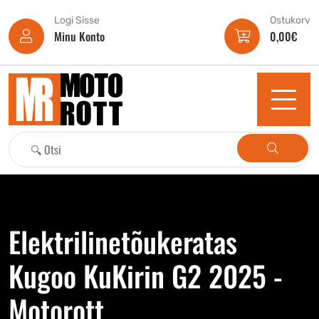
Logi Sisse
Ostukorv
Minu Konto
0,00
€
Elektrilinetõukeratas
Kugoo KuKirin G2 2025 -
Motorott