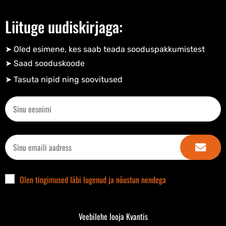
Liituge uudiskirjaga:
➤ Oled esimene, kes saab teada sooduspakkumistest
➤ Saad sooduskoode​
➤ Tasuta nipid ning soovitused​
Olen tingimused läbi lugenud ja nõustun nendega
Veebilehe looja Kvantis