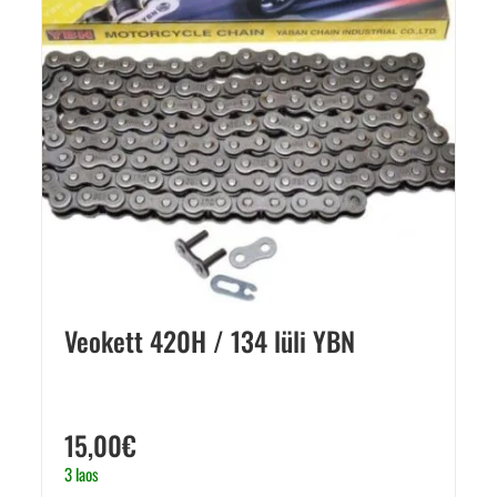
Veokett 420H / 134 lüli YBN
15,00
€
3 laos