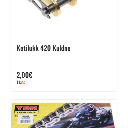
Ketilukk 420 Kuldne
2,00
€
1 laos