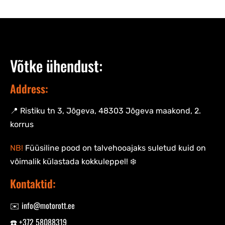
Võtke ühendust:
Address:
📍 Ristiku tn 3, Jõgeva, 48303 Jõgeva maakond, 2.
korrus
NB!
Füüsiline pood on talvehooajaks suletud kuid on
võimalik külastada kokkuleppel! ❄️
Kontaktid:
✉️ info@motorott.ee
☎️ +372 58088319