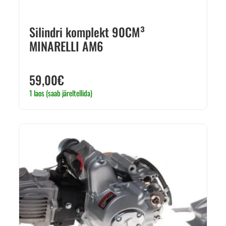
Silindri komplekt 90CM³
MINARELLI AM6
59,00
€
1 laos (saab järeltellida)