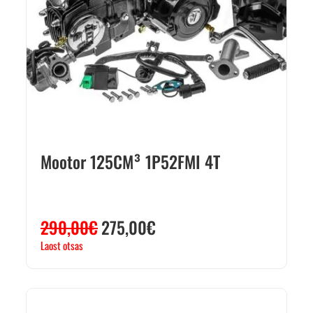
Mootor 125CM³ 1P52FMI 4T
290,00
€
275,00
€
Laost otsas