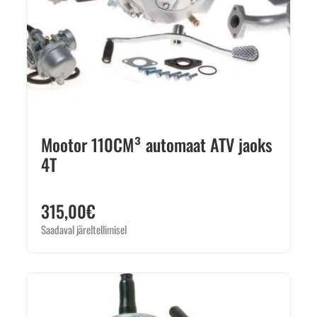
Mootor 110CM³ automaat ATV jaoks
4T
315,00
€
Saadaval järeltellimisel