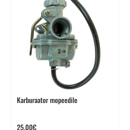
Karburaator mopeedile
25,00
€