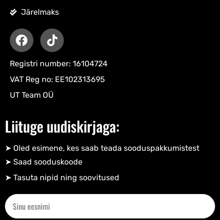
Järelmaks
Registri number: 16104724
VAT Reg no: EE102313695
UT Team OÜ
Liituge uudiskirjaga:
➤ Oled esimene, kes saab teada sooduspakkumistest
➤ Saad sooduskoode​
➤ Tasuta nipid ning soovitused​