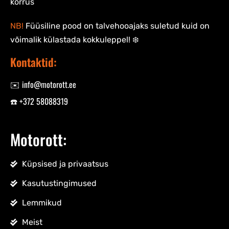
korrus
NB!
Füüsiline pood on talvehooajaks suletud kuid on
võimalik külastada kokkuleppel! ❄️
Kontaktid:
✉️ info@motorott.ee
☎️ +372 58088319
Motorott:
Küpsised ja privaatsus
Kasutustingimused
Lemmikud
Meist