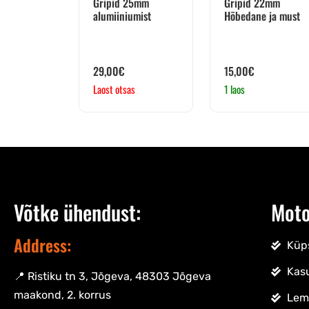
Gripid 25mm
Gripid 22mm
alumiiniumist
Hõbedane ja must
29,00
€
15,00
€
Laost otsas
1 laos
Võtke ühendust:
Moto
Address:
Küps
Kas
📍 Ristiku tn 3, Jõgeva, 48303 Jõgeva
maakond, 2. korrus
Lem