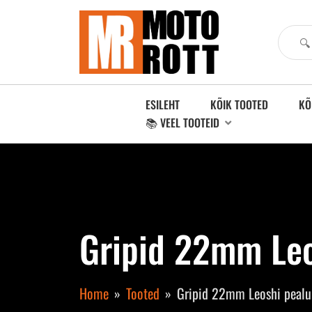
ESILEHT
KÕIK TOOTED
KÕ
📚 VEEL TOOTEID
Gripid 22mm Leo
Home
Tooted
Gripid 22mm Leoshi pealu