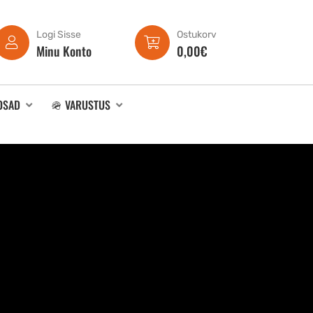
Logi Sisse
Ostukorv
Minu Konto
0,00
€
OSAD
🪖 VARUSTUS