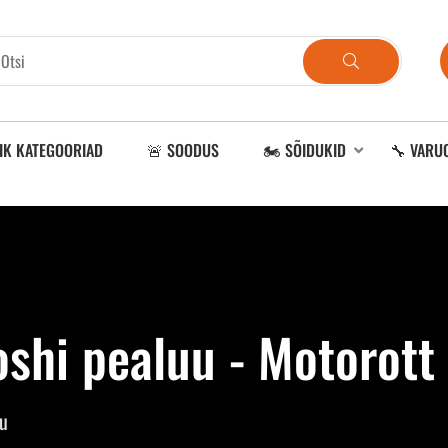
IK KATEGOORIAD
🚨 SOODUS
🏍️ SÕIDUKID
🔧 VARU
shi pealuu - Motorott
u