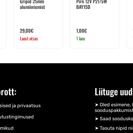
Gripid 25mm
Pirn 12V P21/5W
alumiiniumist
BAY15D
29,00
€
1,00
€
Laost otsas
1 laos
rott:
Liituge uud
➤ Oled esimene, 
ised ja privaatsus
sooduspakkumist
utustingimused
➤ Saad soodusko
mikud
➤ Tasuta nipid ni