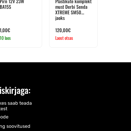
Pirn 12V 23W
Plastikute komplekt
BA15S
must Derbi Senda
XTREME SM50
jaoks
1,00
€
120,00
€
10 laos
Laost otsas
iskirjaga:
kes saab teada
est
ode​
ng soovitused​