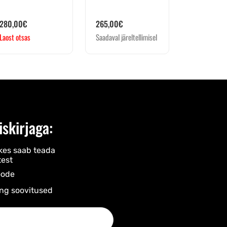
280,00
€
265,00
€
Laost otsas
Saadaval järeltellimisel
iskirjaga:
kes saab teada
est
ode​
ng soovitused​