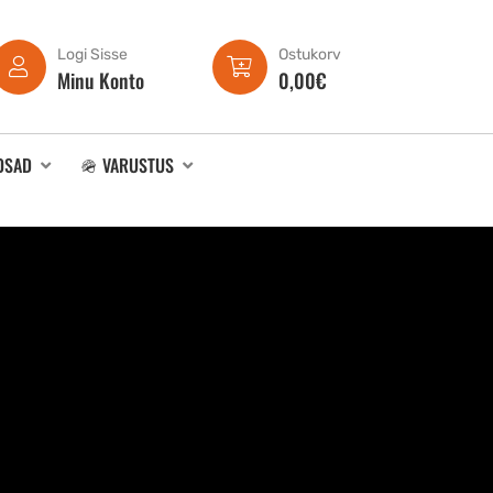
Logi Sisse
Ostukorv
Minu Konto
0,00
€
OSAD
🪖 VARUSTUS