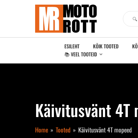
ESILEHT
KÕIK TOOTED
KÕ
📚 VEEL TOOTEID
Käivitusvänt 4T
Home
Tooted
Käivitusvänt 4T mopeed