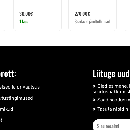
30,00
€
270,00
€
1 laos
Saadaval järeltellimisel
rott:
Liituge uud
➤ Oled esimene, 
ised ja privaatsus
sooduspakkumist
utustingimused
➤ Saad soodusko
mikud
➤ Tasuta nipid ni
t