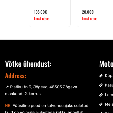
135,00
€
20,00
€
Laost otsas
Laost otsas
Võtke ühendust:
Moto
Address:
Küps
Kas
📍 Ristiku tn 3, Jõgeva, 48303 Jõgeva
maakond, 2. korrus
Lem
Meis
NB!
Füüsiline pood on talvehooajaks suletud
kuid on võimalik külastada kokkuleppel! ❄️