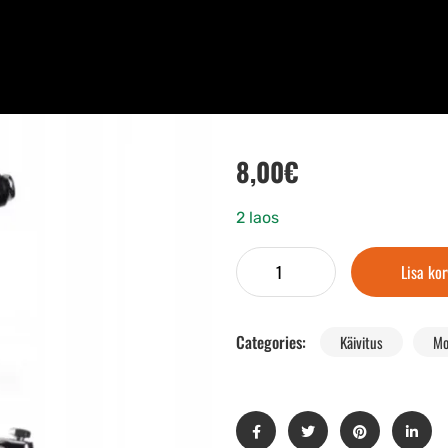
8,00
€
2 laos
Lisa kor
Categories:
Käivitus
Mo