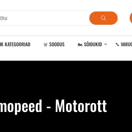
IK KATEGOORIAD
🚨 SOODUS
🏍️ SÕIDUKID
🔧 VARU
 mopeed - Motorott