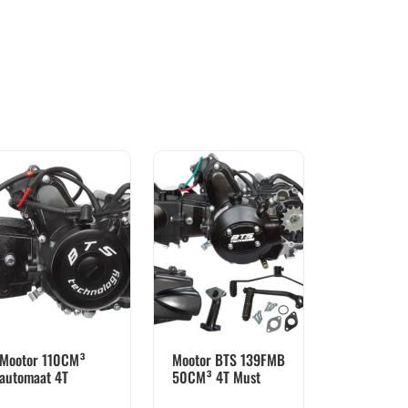
Mootor 110CM³
Mootor BTS 139FMB
automaat 4T
50CM³ 4T Must