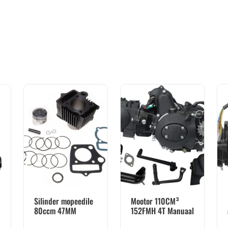
Silinder mopeedile
Mootor 110CM³
80ccm 47MM
152FMH 4T Manuaal