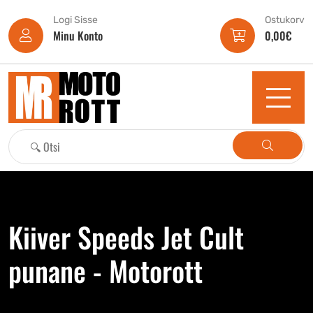
Logi Sisse
Ostukorv
Minu Konto
0,00
€
Kiiver Speeds Jet Cult
punane - Motorott