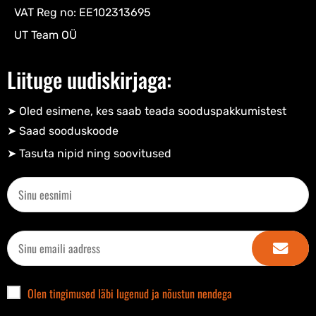
VAT Reg no: EE102313695
UT Team OÜ
Liituge uudiskirjaga:
➤ Oled esimene, kes saab teada sooduspakkumistest
➤ Saad sooduskoode​
➤ Tasuta nipid ning soovitused​
Olen tingimused läbi lugenud ja nõustun nendega