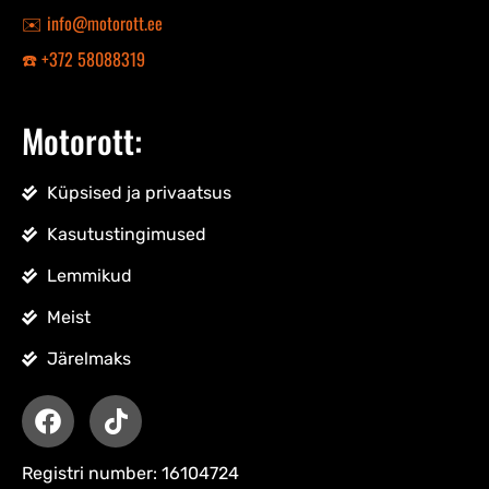
✉️ info@motorott.ee
☎️ +372 58088319
Motorott:
Küpsised ja privaatsus
Kasutustingimused
Lemmikud
Meist
Järelmaks
Registri number: 16104724