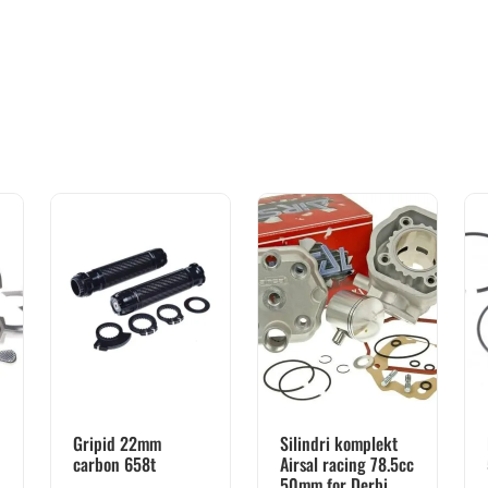
Gripid 22mm
Silindri komplekt
carbon 658t
Airsal racing 78.5cc
50mm for Derbi