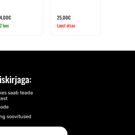
4,00
€
25,00
€
2 laos
Laost otsas
iskirjaga:
kes saab teada
est
ode​
ng soovitused​