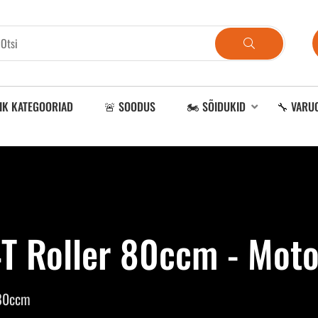
IK KATEGOORIAD
🚨 SOODUS
🏍️ SÕIDUKID
🔧 VARU
4T Roller 80ccm - Moto
 80ccm