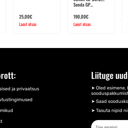
Senda GP…
25,00
€
190,00
€
Laost otsas
Laost otsas
rott:
Liituge uud
➤ Oled esimene, 
ised ja privaatsus
sooduspakkumist
utustingimused
➤ Saad soodusko
mikud
➤ Tasuta nipid ni
t