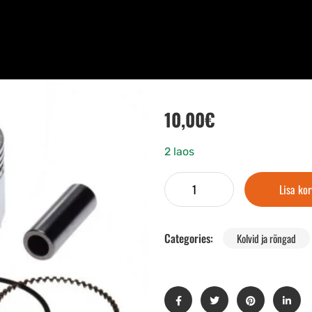
10,00
€
2 laos
Lisa kor
Categories:
Kolvid ja rõngad