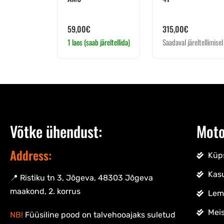
59,00
€
315,00
€
1 laos (saab järeltellida)
Saadaval järeltellimisel
Võtke ühendust:
Moto
Address:
Küps
Kas
📍 Ristiku tn 3, Jõgeva, 48303 Jõgeva
maakond, 2. korrus
Lem
Meis
NB!
Füüsiline pood on talvehooajaks suletud