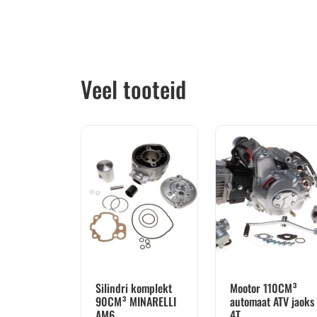
Veel tooteid
Silindri komplekt
Mootor 110CM³
90CM³ MINARELLI
automaat ATV jaoks
AM6
4T