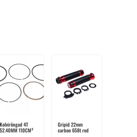
Kolvirõngad 4T
Gripid 22mm
52.40MM 110CM³
carbon 658t red