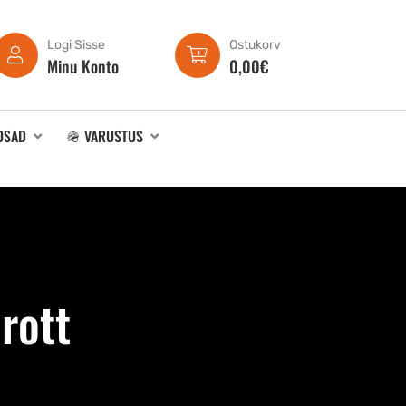
Logi Sisse
Ostukorv
Minu Konto
0,00
€
OSAD
🪖 VARUSTUS
rott