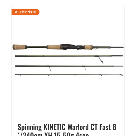
Allahindlus!
Spinning KINETIC Warlord CT Fast 8
´/240cm XH 15-50g 4sec