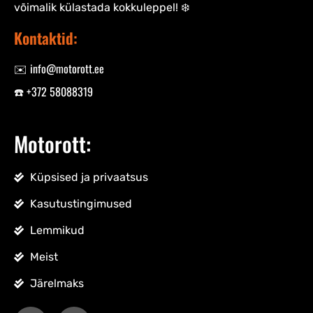
võimalik külastada kokkuleppel! ❄️
Kontaktid:
✉️ info@motorott.ee
☎️ +372 58088319
Motorott:
Küpsised ja privaatsus
Kasutustingimused
Lemmikud
Meist
Järelmaks