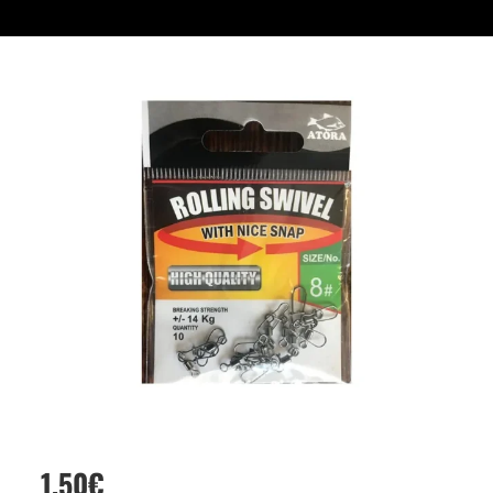
1,50
€