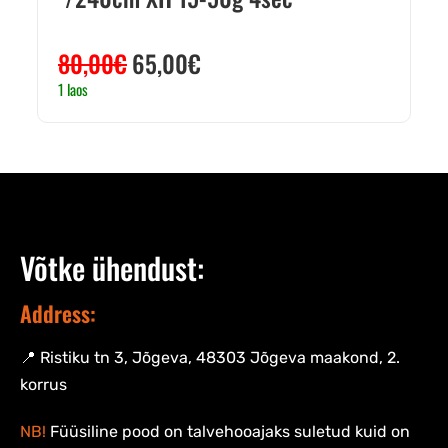
80,00
€
65,00
€
1 laos
Võtke ühendust:
Address:
📍 Ristiku tn 3, Jõgeva, 48303 Jõgeva maakond, 2.
korrus
NB!
Füüsiline pood on talvehooajaks suletud kuid on