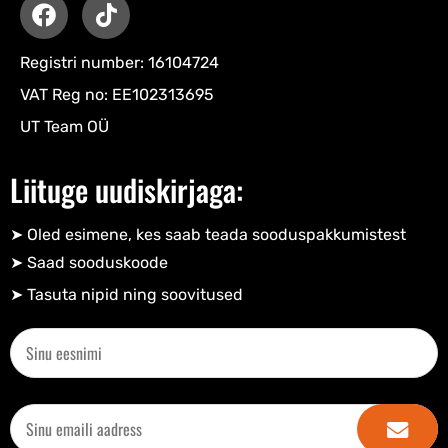
Registri number: 16104724
VAT Reg no: EE102313695
UT Team OÜ
Liituge uudiskirjaga:
➤ Oled esimene, kes saab teada sooduspakkumistest
➤ Saad sooduskoode​
➤ Tasuta nipid ning soovitused​