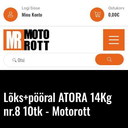
Logi Sisse
Ostukorv
Minu Konto
0,00
€
Lõks+pööral ATORA 14Kg
nr.8 10tk - Motorott