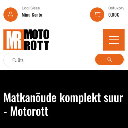
Logi Sisse
Ostukorv
Minu Konto
0,00
€
Matkanõude komplekt suur
- Motorott