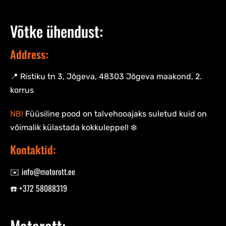
Võtke ühendust:
Address:
📍 Ristiku tn 3, Jõgeva, 48303 Jõgeva maakond, 2.
korrus
NB!
Füüsiline pood on talvehooajaks suletud kuid on
võimalik külastada kokkuleppel! ❄️
Kontaktid:
✉️ info@motorott.ee
☎️ +372 58088319
Motorott: