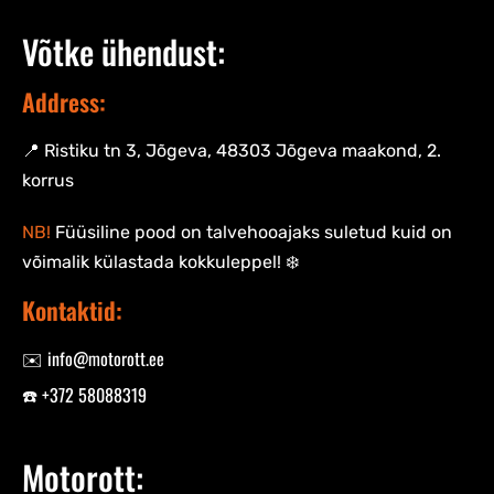
Võtke ühendust:
Address:
📍 Ristiku tn 3, Jõgeva, 48303 Jõgeva maakond, 2.
korrus
NB!
Füüsiline pood on talvehooajaks suletud kuid on
võimalik külastada kokkuleppel! ❄️
Kontaktid:
✉️ info@motorott.ee
☎️ +372 58088319
Motorott: