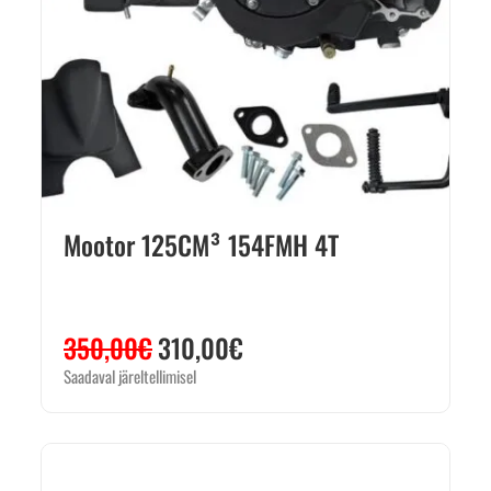
Mootor 125CM³ 154FMH 4T
350,00
€
310,00
€
Saadaval järeltellimisel