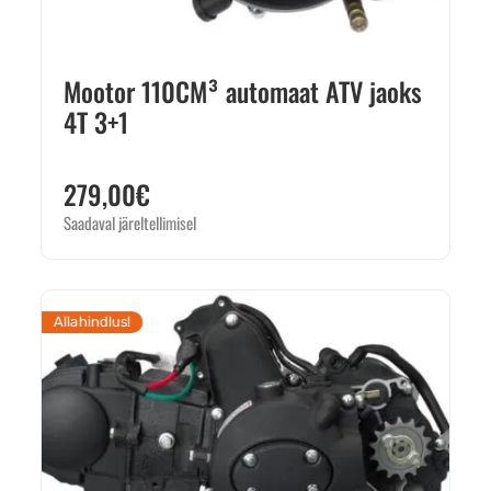
Mootor 110CM³ automaat ATV jaoks
4T 3+1
279,00
€
Saadaval järeltellimisel
Allahindlus!