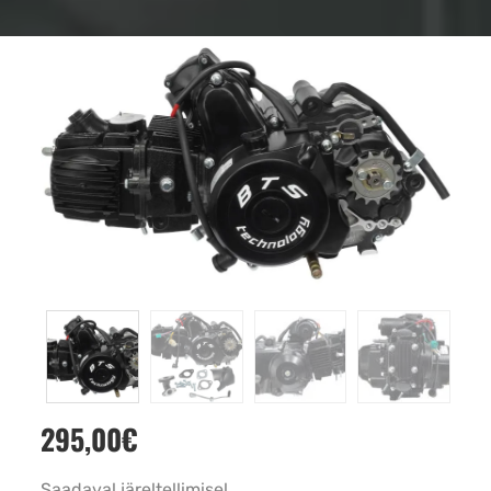
295,00
€
Saadaval järeltellimisel