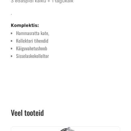
3 edaspidi käiku + 1 tagukäik
.
Komplektis:
Hammasratta kate,
Kollektori tihendid
Käiguvahetushoob
Sisselaskekolleltor
Veel tooteid