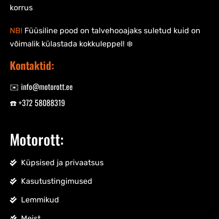
korrus
NB!
Füüsiline pood on talvehooajaks suletud kuid on
võimalik külastada kokkuleppel! ❄️
Kontaktid:
✉️ info@motorott.ee
☎️ +372 58088319
Motorott:
Küpsised ja privaatsus
Kasutustingimused
Lemmikud
Meist