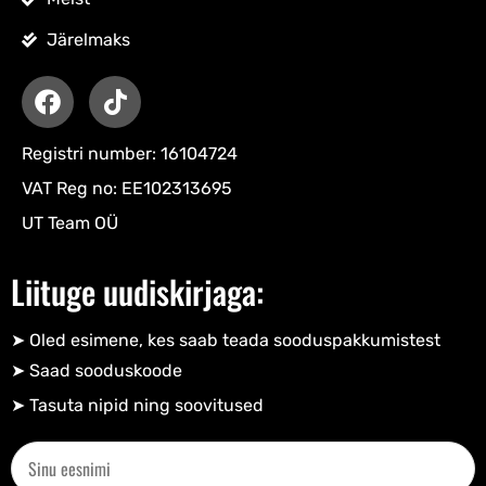
Järelmaks
Registri number: 16104724
VAT Reg no: EE102313695
UT Team OÜ
Liituge uudiskirjaga:
➤ Oled esimene, kes saab teada sooduspakkumistest
➤ Saad sooduskoode​
➤ Tasuta nipid ning soovitused​