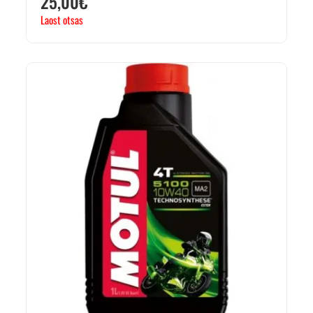
25,00
€
Laost otsas