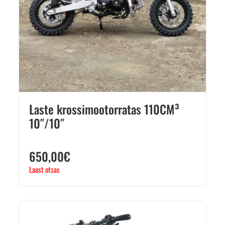
Laste krossimootorratas 110CM³
10″/10″
650,00
€
Laost otsas