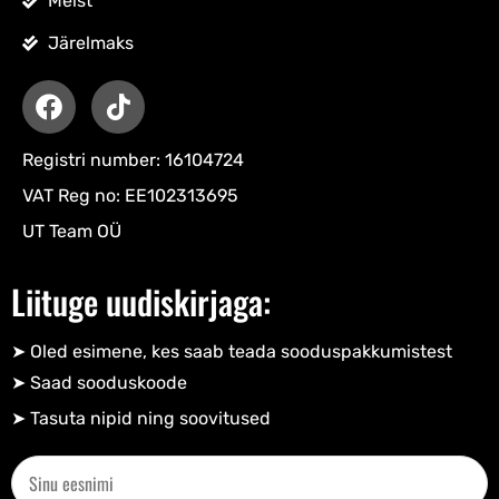
Meist
Järelmaks
Registri number: 16104724
VAT Reg no: EE102313695
UT Team OÜ
Liituge uudiskirjaga:
➤ Oled esimene, kes saab teada sooduspakkumistest
➤ Saad sooduskoode​
➤ Tasuta nipid ning soovitused​