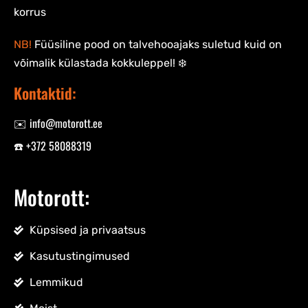
korrus
NB!
Füüsiline pood on talvehooajaks suletud kuid on
võimalik külastada kokkuleppel! ❄️
Kontaktid:
✉️ info@motorott.ee
☎️ +372 58088319
Motorott:
Küpsised ja privaatsus
Kasutustingimused
Lemmikud