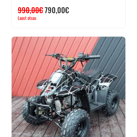
990,00
€
790,00
€
Laost otsas