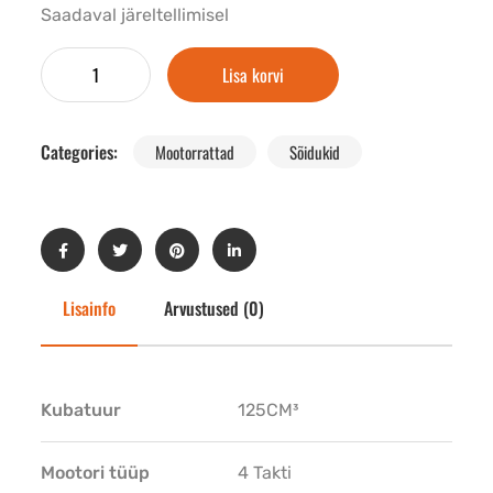
Saadaval järeltellimisel
Lisa korvi
Categories:
Mootorrattad
Sõidukid
Lisainfo
Arvustused (0)
Kubatuur
125CM³
Mootori tüüp
4 Takti