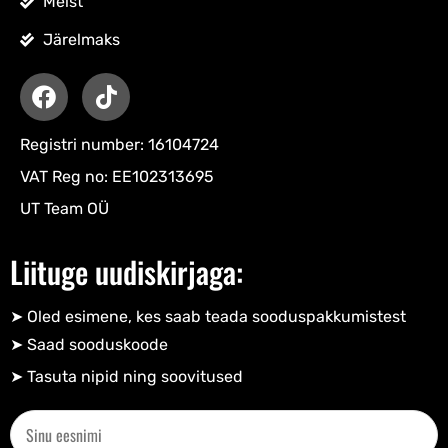
Meist
Järelmaks
Registri number: 16104724
VAT Reg no: EE102313695
UT Team OÜ
Liituge uudiskirjaga:
➤ Oled esimene, kes saab teada sooduspakkumistest
➤ Saad sooduskoode​
➤ Tasuta nipid ning soovitused​