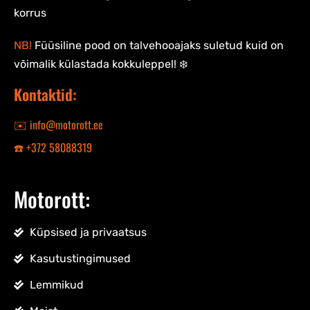
korrus
NB!
Füüsiline pood on talvehooajaks suletud kuid on
võimalik külastada kokkuleppel! ❄️
Kontaktid:
✉️ info@motorott.ee
☎️ +372 58088319
Motorott:
Küpsised ja privaatsus
Kasutustingimused
Lemmikud