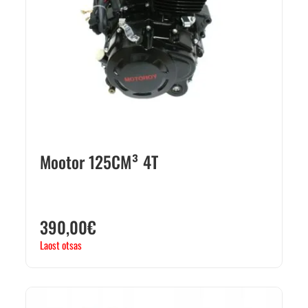
Mootor 125CM³ 4T
390,00
€
Laost otsas