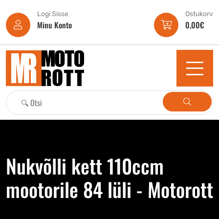
Logi Sisse
Ostukorv
Minu Konto
0,00
€
Nukvõlli kett 110ccm
mootorile 84 lüli - Motorott