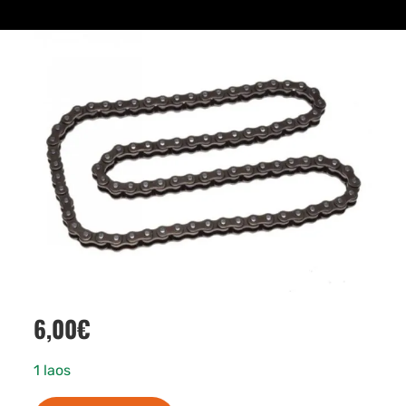
6,00
€
1 laos