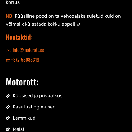
korrus
NB!
Füüsiline pood on talvehooajaks suletud kuid on
võimalik külastada kokkuleppel! ❄️
Kontaktid:
✉️ info@motorott.ee
☎️ +372 58088319
Motorott:
Küpsised ja privaatsus
Kasutustingimused
Lemmikud
Meist