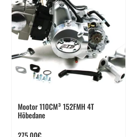
Mootor 110CM³ 152FMH 4T
Hõbedane
275,00
€