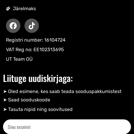
Järelmaks
Registri number: 16104724
VAT Reg no: EE102313695
UT Team OÜ
Liituge uudiskirjaga:
➤ Oled esimene, kes saab teada sooduspakkumistest
➤ Saad sooduskoode​
➤ Tasuta nipid ning soovitused​