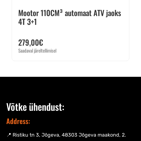
Mootor 110CM³ automaat ATV jaoks
4T 3+1
279,00
€
Saadaval järeltellimisel
Võtke ühendust:
Address:
📍 Ristiku tn 3, Jõgeva, 48303 Jõgeva maakond, 2.