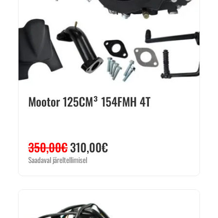
Mootor 125CM³ 154FMH 4T
350,00
€
310,00
€
Saadaval järeltellimisel