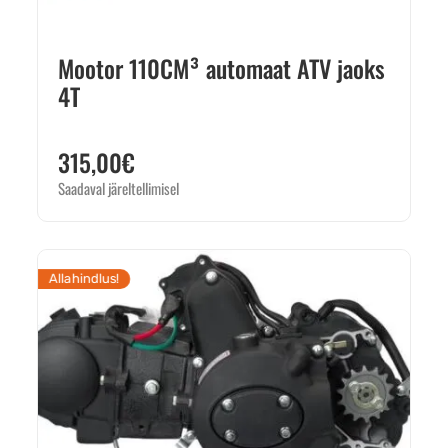
Mootor 110CM³ automaat ATV jaoks
4T
315,00
€
Saadaval järeltellimisel
Allahindlus!