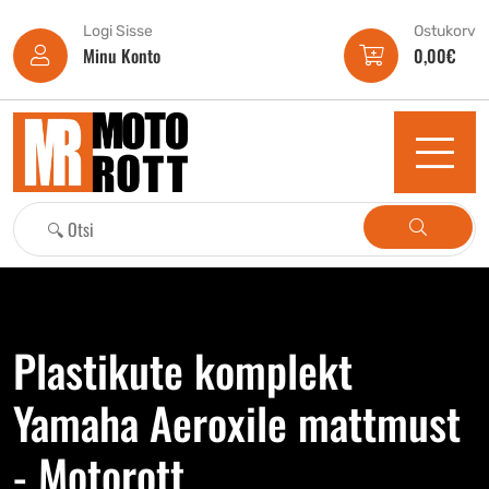
Logi Sisse
Ostukorv
Minu Konto
0,00
€
Plastikute komplekt
Yamaha Aeroxile mattmust
- Motorott