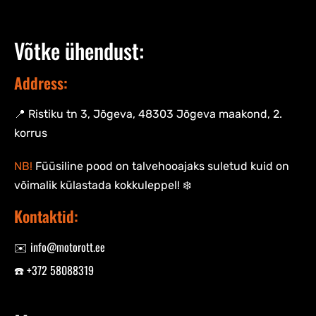
Võtke ühendust:
Address:
📍 Ristiku tn 3, Jõgeva, 48303 Jõgeva maakond, 2.
korrus
NB!
Füüsiline pood on talvehooajaks suletud kuid on
võimalik külastada kokkuleppel! ❄️
Kontaktid:
✉️ info@motorott.ee
☎️ +372 58088319