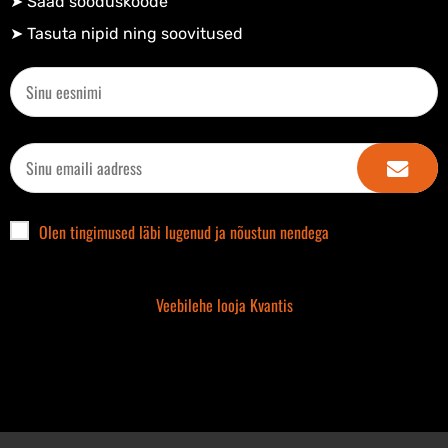
➤ Saad sooduskoode​
➤ Tasuta nipid ning soovitused​
Olen tingimused läbi lugenud ja nõustun nendega
Veebilehe looja Kvantis