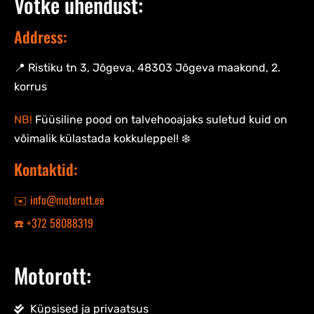
Võtke ühendust:
Address:
📍 Ristiku tn 3, Jõgeva, 48303 Jõgeva maakond, 2.
korrus
NB!
Füüsiline pood on talvehooajaks suletud kuid on
võimalik külastada kokkuleppel! ❄️
Kontaktid:
✉️ info@motorott.ee
☎️ +372 58088319
Motorott:
Küpsised ja privaatsus