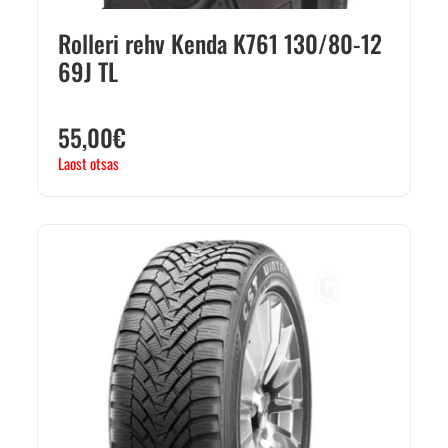
Rolleri rehv Kenda K761 130/80-12
69J TL
55,00
€
Laost otsas