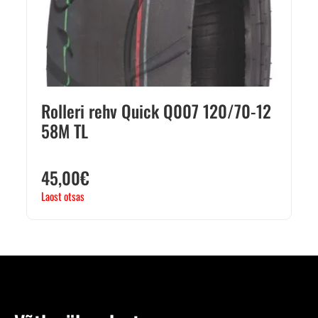
Rolleri rehv Quick Q007 120/70-12
58M TL
45,00
€
Laost otsas