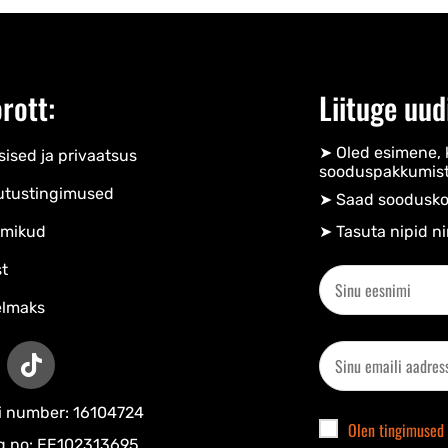
rott:
Liituge uud
➤ Oled esimene, 
ised ja privaatsus
sooduspakkumist
utustingimused
➤ Saad soodusko
mikud
➤ Tasuta nipid ni
t
elmaks
ri number: 16104724
Olen tingimused 
g no: EE102313695