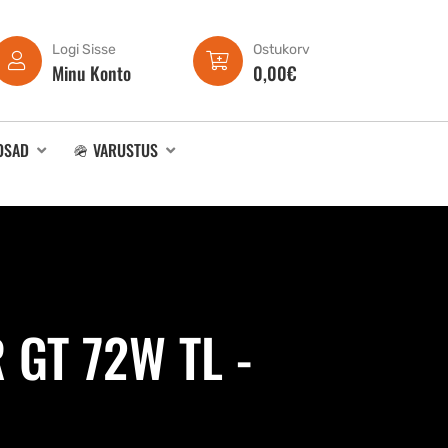
Logi Sisse
Ostukorv
Minu Konto
0,00
€
OSAD
🪖 VARUSTUS
 GT 72W TL -