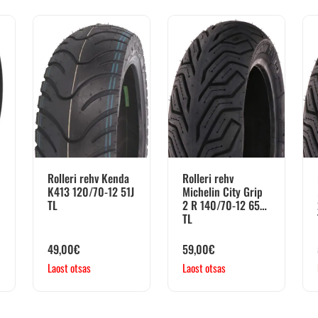
Rolleri rehv Kenda
Rolleri rehv
K413 120/70-12 51J
Michelin City Grip
TL
2 R 140/70-12 65S
TL
49,00
€
59,00
€
Laost otsas
Laost otsas