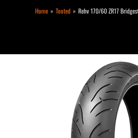
Home
Tooted
Rehv 170/60 ZR17 Bridge