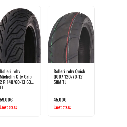
Rolleri rehv
Rolleri rehv Quick
Michelin City Grip
Q007 120/70-12
2 R 140/60-13 63S
58M TL
TL
59,00
€
45,00
€
Laost otsas
Laost otsas