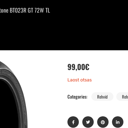
stone BT023R GT 72W TL
99,00
€
Laost otsas
Categories:
Rehvid
Reh