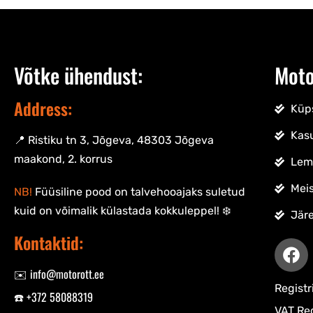
Võtke ühendust:
Moto
Address:
Küps
Kas
📍 Ristiku tn 3, Jõgeva, 48303 Jõgeva
maakond, 2. korrus
Lem
Meis
NB!
Füüsiline pood on talvehooajaks suletud
kuid on võimalik külastada kokkuleppel! ❄️
Jär
Kontaktid:
✉️ info@motorott.ee
Regist
☎️ +372 58088319
VAT Re