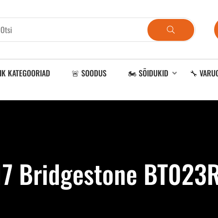
IK KATEGOORIAD
🚨 SOODUS
🏍️ SÕIDUKID
🔧 VARU
7 Bridgestone BT023R