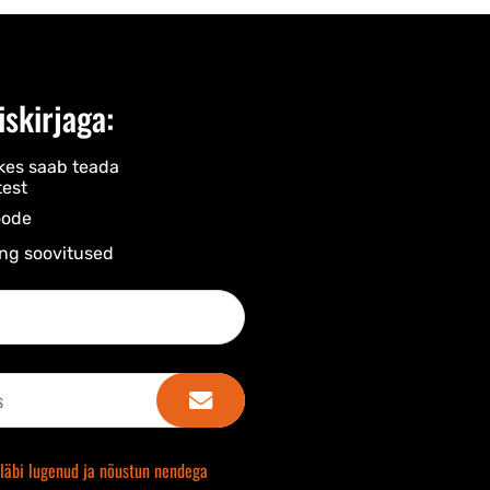
iskirjaga:
kes saab teada
est
ode​
ng soovitused​
läbi lugenud ja nõustun nendega