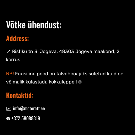
Võtke ühendust:
Address:
📍 Ristiku tn 3, Jõgeva, 48303 Jõgeva maakond, 2.
korrus
NB!
Füüsiline pood on talvehooajaks suletud kuid on
võimalik külastada kokkuleppel! ❄️
Kontaktid:
✉️ info@motorott.ee
☎️ +372 58088319