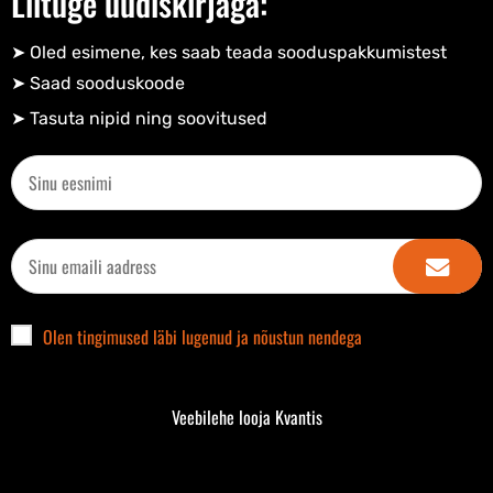
Liituge uudiskirjaga:
➤ Oled esimene, kes saab teada sooduspakkumistest
➤ Saad sooduskoode​
➤ Tasuta nipid ning soovitused​
Olen tingimused läbi lugenud ja nõustun nendega
Veebilehe looja Kvantis