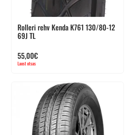
Rolleri rehv Kenda K761 130/80-12
69J TL
55,00
€
Laost otsas