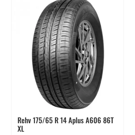
Rehv 175/65 R 14 Aplus A606 86T
XL