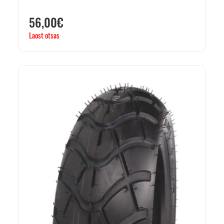
56,00
€
Laost otsas