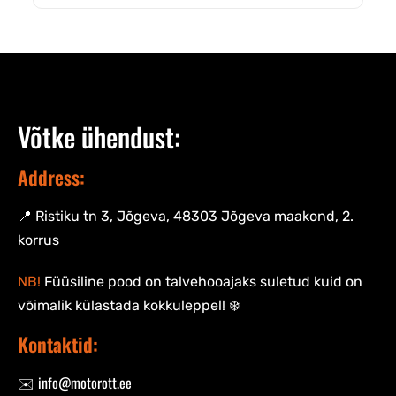
Võtke ühendust:
Address:
📍 Ristiku tn 3, Jõgeva, 48303 Jõgeva maakond, 2.
korrus
NB!
Füüsiline pood on talvehooajaks suletud kuid on
võimalik külastada kokkuleppel! ❄️
Kontaktid:
✉️ info@motorott.ee