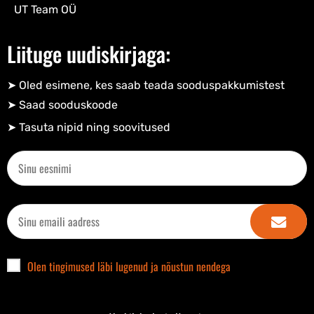
UT Team OÜ
Liituge uudiskirjaga:
➤ Oled esimene, kes saab teada sooduspakkumistest
➤ Saad sooduskoode​
➤ Tasuta nipid ning soovitused​
Olen tingimused läbi lugenud ja nõustun nendega