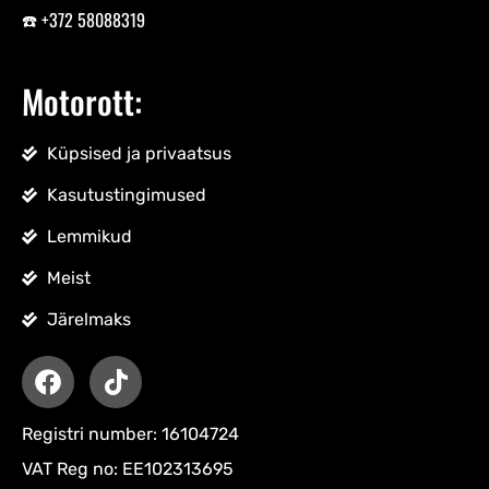
☎️ +372 58088319
Motorott:
Küpsised ja privaatsus
Kasutustingimused
Lemmikud
Meist
Järelmaks
Registri number: 16104724
VAT Reg no: EE102313695