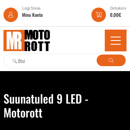
Logi Sisse
Ostukorv
Minu Konto
0,00
€
Suunatuled 9 LED -
Motorott