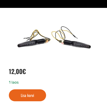
12,00
€
1 laos
Lisa korvi