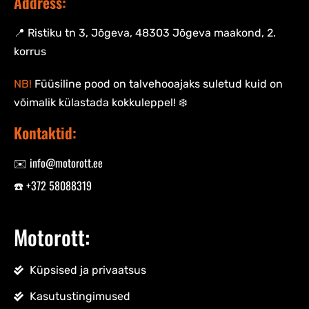
Address:
📍 Ristiku tn 3, Jõgeva, 48303 Jõgeva maakond, 2.
korrus
NB!
Füüsiline pood on talvehooajaks suletud kuid on
võimalik külastada kokkuleppel! ❄️
Kontaktid:
✉️ info@motorott.ee
☎️ +372 58088319
Motorott:
Küpsised ja privaatsus
Kasutustingimused