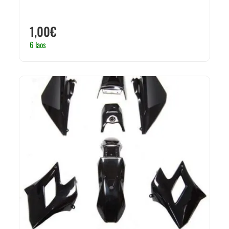
1,00
€
6 laos