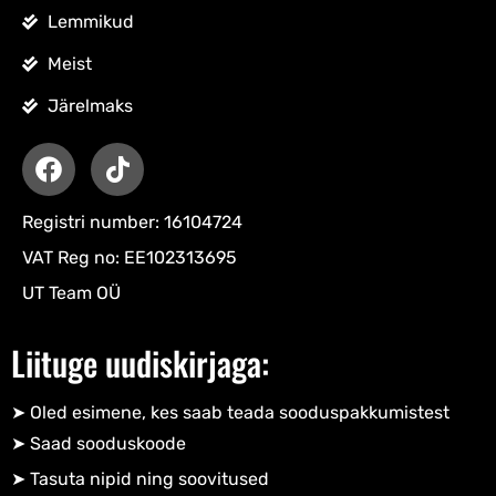
Lemmikud
Meist
Järelmaks
Registri number: 16104724
VAT Reg no: EE102313695
UT Team OÜ
Liituge uudiskirjaga:
➤ Oled esimene, kes saab teada sooduspakkumistest
➤ Saad sooduskoode​
➤ Tasuta nipid ning soovitused​