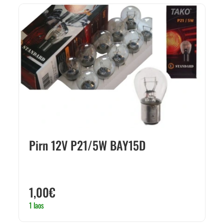
Pirn 12V P21/5W BAY15D
1,00
€
1 laos