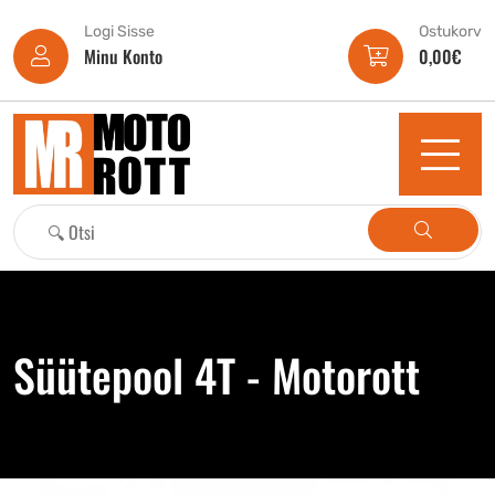
Logi Sisse
Ostukorv
Minu Konto
0,00
€
Süütepool 4T - Motorott