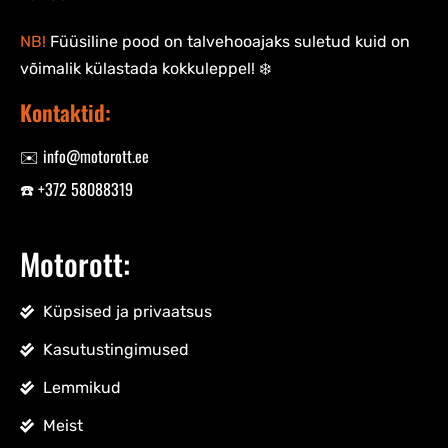
NB!
Füüsiline pood on talvehooajaks suletud kuid on
võimalik külastada kokkuleppel! ❄️
Kontaktid:
✉️ info@motorott.ee
☎️ +372 58088319
Motorott:
Küpsised ja privaatsus
Kasutustingimused
Lemmikud
Meist