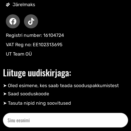
Järelmaks
Registri number: 16104724
VAT Reg no: EE102313695
UT Team OÜ
Liituge uudiskirjaga:
➤ Oled esimene, kes saab teada sooduspakkumistest
➤ Saad sooduskoode​
➤ Tasuta nipid ning soovitused​