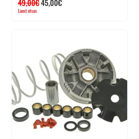
49,00
€
45,00
€
Laost otsas