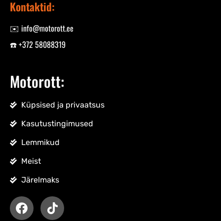
Kontaktid:
✉️ info@motorott.ee
☎️ +372 58088319
Motorott:
Küpsised ja privaatsus
Kasutustingimused
Lemmikud
Meist
Järelmaks