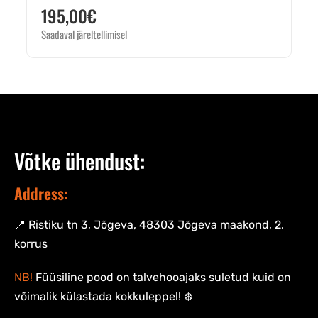
195,00
€
Saadaval järeltellimisel
Võtke ühendust:
Address:
📍 Ristiku tn 3, Jõgeva, 48303 Jõgeva maakond, 2.
korrus
NB!
Füüsiline pood on talvehooajaks suletud kuid on
võimalik külastada kokkuleppel! ❄️