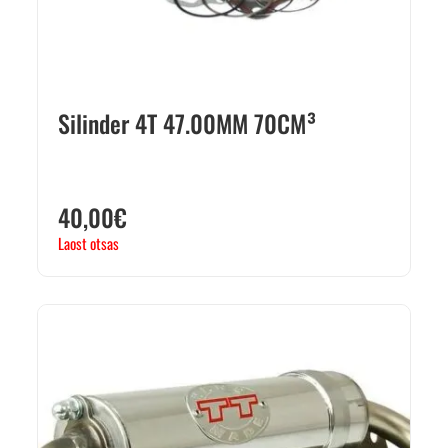
Silinder 4T 47.00MM 70CM³
40,00
€
Laost otsas