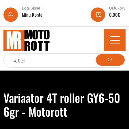
Logi Sisse
Ostukorv
Minu Konto
0,00
€
Variaator 4T roller GY6-50
6gr - Motorott