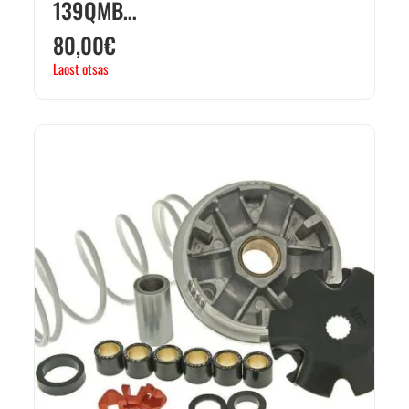
139QMB…
80,00
€
Laost otsas