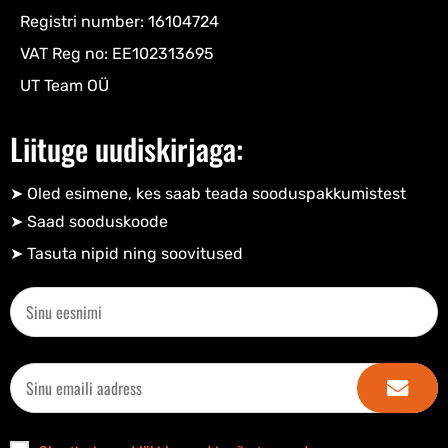
Registri number: 16104724
VAT Reg no: EE102313695
UT Team OÜ
Liituge uudiskirjaga:
➤ Oled esimene, kes saab teada sooduspakkumistest
➤ Saad sooduskoode​
➤ Tasuta nipid ning soovitused​