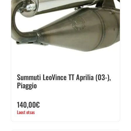
Summuti LeoVince TT Aprilia (03-),
Piaggio
140,00
€
Laost otsas