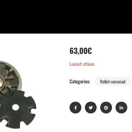
63,00
€
Laost otsas
Categories:
Rolleri varuosad