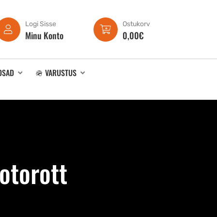
Logi Sisse
Ostukorv
Minu Konto
0,00
€
OSAD
🪖 VARUSTUS
otorott