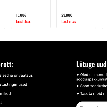
15,00
€
29,00
€
Laost otsas
Laost otsas
rott:
Liituge uud
➤ Oled esimene, 
ised ja privaatsus
sooduspakkumist
utustingimused
➤ Saad soodusko
mikud
➤ Tasuta nipid ni
t