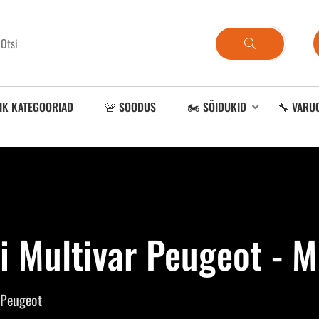
IK KATEGOORIAD
🚨 SOODUS
🏍️ SÕIDUKID
🔧 VARU
i Multivar Peugeot - M
 Peugeot