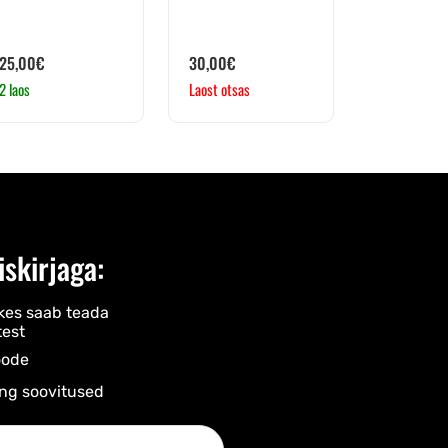
25,00
€
30,00
€
2 laos
Laost otsas
iskirjaga:
kes saab teada
est
ode​
ng soovitused​