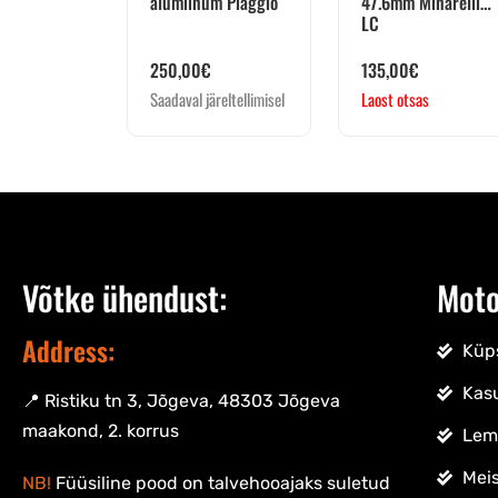
alumiinum Piaggio
47.6mm Minarelli
LC
250,00
€
135,00
€
Saadaval järeltellimisel
Laost otsas
Võtke ühendust:
Moto
Address:
Küps
Kas
📍 Ristiku tn 3, Jõgeva, 48303 Jõgeva
maakond, 2. korrus
Lem
Meis
NB!
Füüsiline pood on talvehooajaks suletud