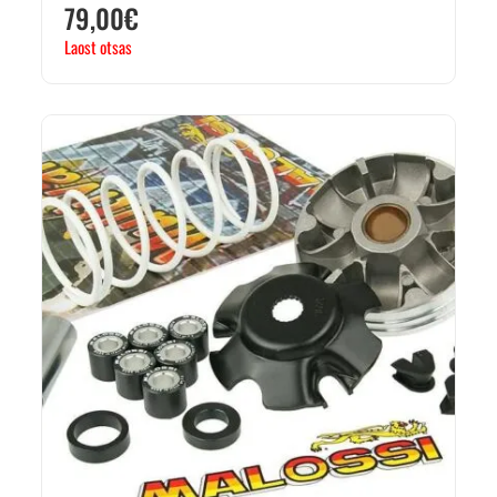
79,00
€
Laost otsas