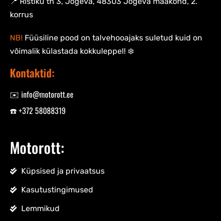
📍 Ristiku tn 3, Jõgeva, 48303 Jõgeva maakond, 2.
korrus
NB!
Füüsiline pood on talvehooajaks suletud kuid on
võimalik külastada kokkuleppel! ❄️
Kontaktid:
✉️ info@motorott.ee
☎️ +372 58088319
Motorott:
Küpsised ja privaatsus
Kasutustingimused
Lemmikud