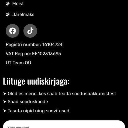
Meist
Järelmaks
Registri number: 16104724
VAT Reg no: EE102313695
UT Team OÜ
Liituge uudiskirjaga:
➤ Oled esimene, kes saab teada sooduspakkumistest
➤ Saad sooduskoode​
➤ Tasuta nipid ning soovitused​