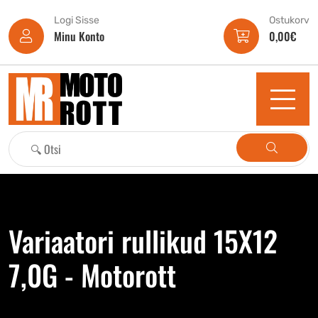
Logi Sisse
Ostukorv
Minu Konto
0,00
€
Variaatori rullikud 15X12
7,0G - Motorott