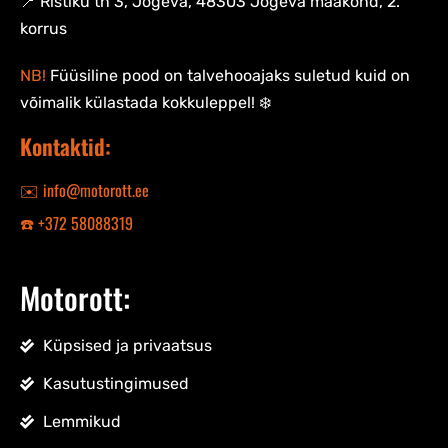
📍 Ristiku tn 3, Jõgeva, 48303 Jõgeva maakond, 2.
korrus
NB!
Füüsiline pood on talvehooajaks suletud kuid on
võimalik külastada kokkuleppel! ❄️
Kontaktid:
✉️ info@motorott.ee
☎️ +372 58088319
Motorott:
Küpsised ja privaatsus
Kasutustingimused
Lemmikud