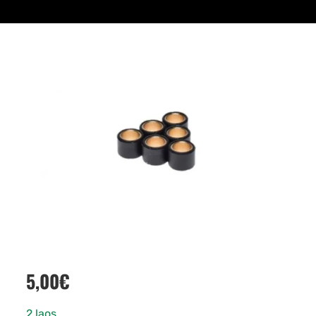
5,00
€
2 laos