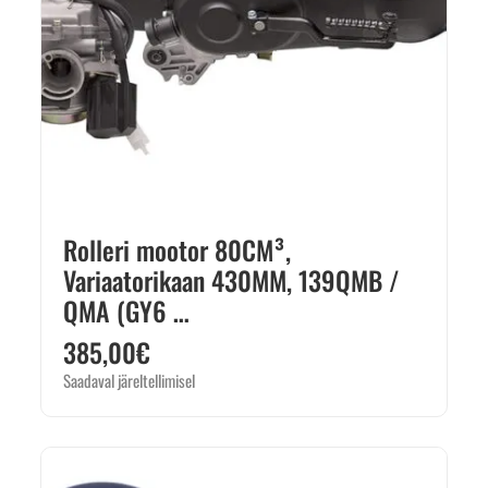
Rolleri mootor 80CM³,
Variaatorikaan 430MM, 139QMB /
QMA (GY6 …
385,00
€
Saadaval järeltellimisel