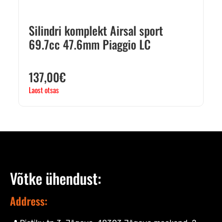
Silindri komplekt Airsal sport
69.7cc 47.6mm Piaggio LC
137,00
€
Laost otsas
Võtke ühendust:
Address: