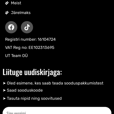
Meist
Järelmaks
Registri number: 16104724
VAT Reg no: EE102313695
UT Team OÜ
Liituge uudiskirjaga:
➤ Oled esimene, kes saab teada sooduspakkumistest
➤ Saad sooduskoode​
➤ Tasuta nipid ning soovitused​