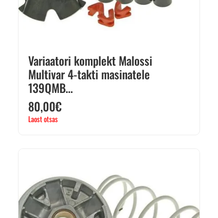
Variaatori komplekt Malossi
Multivar 4-takti masinatele
139QMB…
80,00
€
Laost otsas