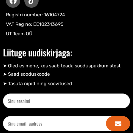
Registri number: 16104724
VAT Reg no: EE102313695
UT Team OÜ
Liituge uudiskirjaga:
➤ Oled esimene, kes saab teada sooduspakkumistest
➤ Saad sooduskoode​
➤ Tasuta nipid ning soovitused​