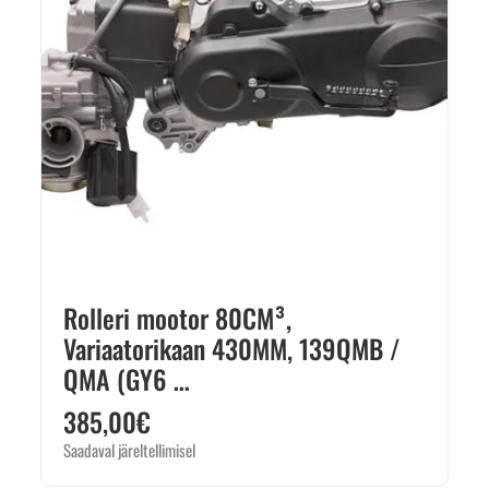
Rolleri mootor 80CM³,
Variaatorikaan 430MM, 139QMB /
QMA (GY6 …
385,00
€
Saadaval järeltellimisel