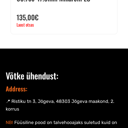
135,00
€
Laost otsas
Võtke ühendust:
Address:
📍 Ristiku tn 3, Jõgeva, 48303 Jõgeva maakond, 2.
korrus
NB!
Füüsiline pood on talvehooajaks suletud kuid on