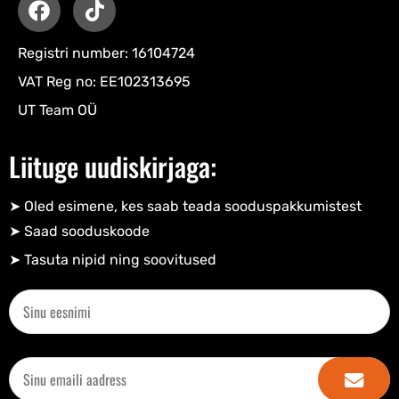
Registri number: 16104724
VAT Reg no: EE102313695
UT Team OÜ
Liituge uudiskirjaga:
➤ Oled esimene, kes saab teada sooduspakkumistest
➤ Saad sooduskoode​
➤ Tasuta nipid ning soovitused​