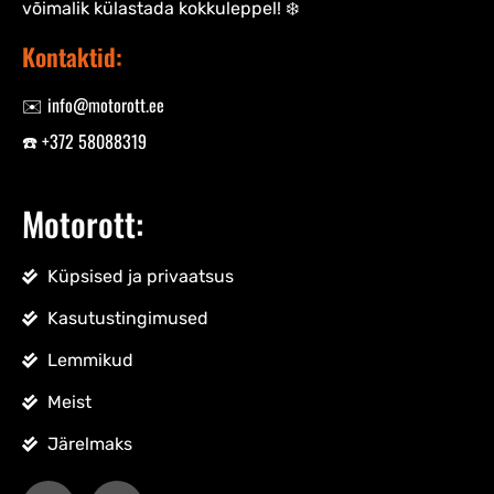
võimalik külastada kokkuleppel! ❄️
Kontaktid:
✉️ info@motorott.ee
☎️ +372 58088319
Motorott:
Küpsised ja privaatsus
Kasutustingimused
Lemmikud
Meist
Järelmaks