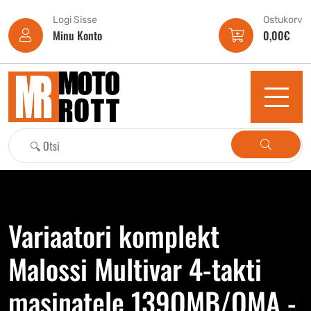
Logi Sisse
Ostukorv
Minu Konto
0,00
€
Variaatori komplekt
Malossi Multivar 4-takti
masinatele 139QMB/QMA -