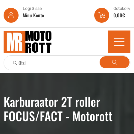
Logi Sisse
Ostukorv
Minu Konto
0,00
€
Karburaator 2T roller
FOCUS/FACT - Motorott