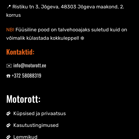
📍 Ristiku tn 3, Jõgeva, 48303 Jõgeva maakond, 2.
korrus
NB!
Füüsiline pood on talvehooajaks suletud kuid on
võimalik külastada kokkuleppel! ❄️
Kontaktid:
✉️ info@motorott.ee
☎️ +372 58088319
Motorott:
Küpsised ja privaatsus
Kasutustingimused
Lemmikud