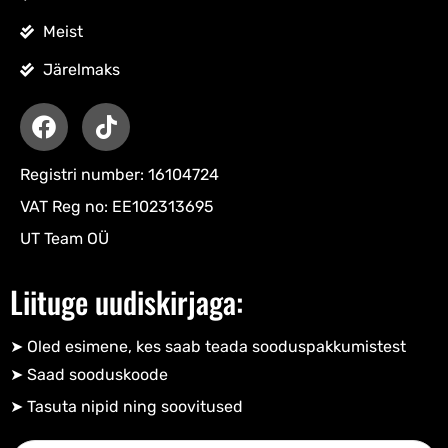
Meist
Järelmaks
Registri number: 16104724
VAT Reg no: EE102313695
UT Team OÜ
Liituge uudiskirjaga:
➤ Oled esimene, kes saab teada sooduspakkumistest
➤ Saad sooduskoode​
➤ Tasuta nipid ning soovitused​