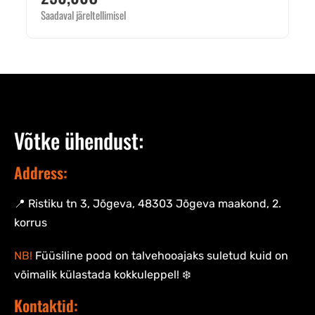
Saadaval järeltellimisel
Võtke ühendust:
Address:
📍 Ristiku tn 3, Jõgeva, 48303 Jõgeva maakond, 2.
korrus
NB!
Füüsiline pood on talvehooajaks suletud kuid on
võimalik külastada kokkuleppel! ❄️
Kontaktid: