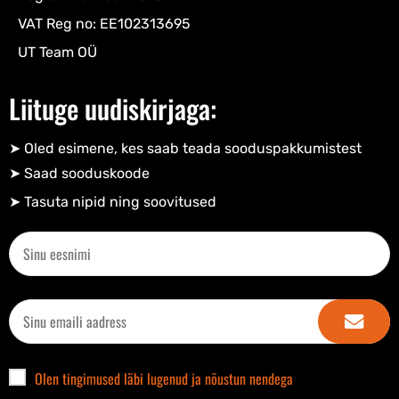
VAT Reg no: EE102313695
UT Team OÜ
Liituge uudiskirjaga:
➤ Oled esimene, kes saab teada sooduspakkumistest
➤ Saad sooduskoode​
➤ Tasuta nipid ning soovitused​
Olen tingimused läbi lugenud ja nõustun nendega