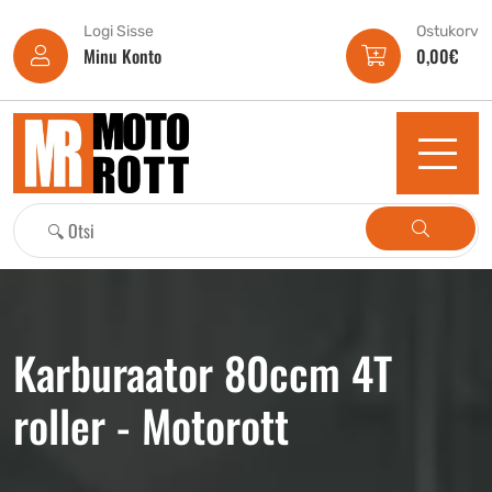
Logi Sisse
Ostukorv
Minu Konto
0,00
€
Karburaator 80ccm 4T
roller - Motorott