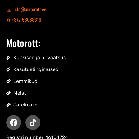
✉️ info@motorott.ee
☎️ +372 58088319
Motorott:
Küpsised ja privaatsus
Kasutustingimused
Lemmikud
Meist
Järelmaks
Registri number: 16104724