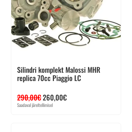
Silindri komplekt Malossi MHR
replica 70cc Piaggio LC
290,00
€
260,00
€
Saadaval järeltellimisel