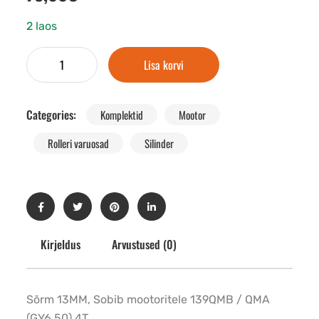
2 laos
Lisa korvi
Categories:
Komplektid
Mootor
Rolleri varuosad
Silinder
Kirjeldus
Arvustused (0)
Sõrm 13MM, Sobib mootoritele 139QMB / QMA
(GY6 50) 4T