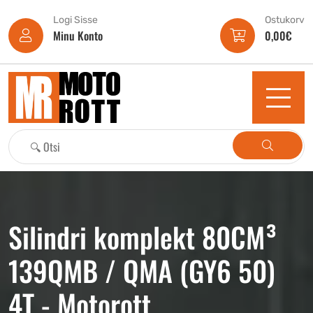
Logi Sisse
Ostukorv
Minu Konto
0,00
€
Silindri komplekt 80CM³
139QMB / QMA (GY6 50)
4T - Motorott