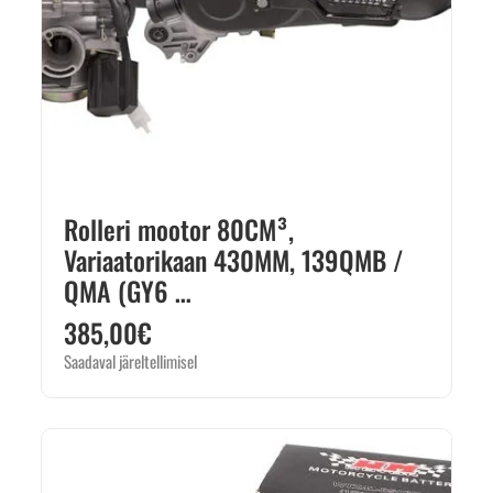
Rolleri mootor 80CM³,
Variaatorikaan 430MM, 139QMB /
QMA (GY6 …
385,00
€
Saadaval järeltellimisel