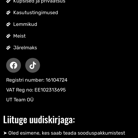
Küpsised ja privaatsus
Kasutustingimused
Lemmikud
Meist
Järelmaks
Registri number: 16104724
VAT Reg no: EE102313695
UT Team OÜ
Liituge uudiskirjaga:
➤ Oled esimene, kes saab teada sooduspakkumistest