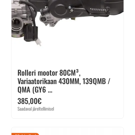
Rolleri mootor 80CM³,
Variaatorikaan 430MM, 139QMB /
QMA (GY6 …
385,00
€
Saadaval järeltellimisel