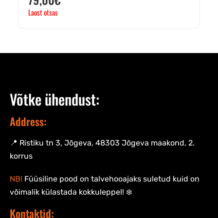
Laost otsas
Võtke ühendust:
Address:
📍 Ristiku tn 3, Jõgeva, 48303 Jõgeva maakond, 2.
korrus
NB!
Füüsiline pood on talvehooajaks suletud kuid on
võimalik külastada kokkuleppel! ❄️
Kontaktid: