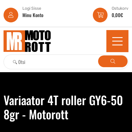
Logi Sisse
Ostukorv
Minu Konto
0,00
€
Variaator 4T roller GY6-50
8gr - Motorott