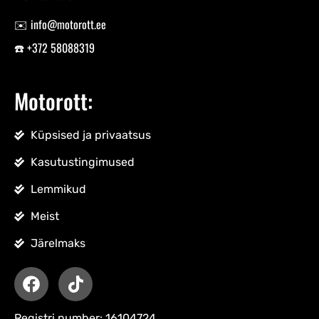
✉️ info@motorott.ee
☎️ +372 58088319
Motorott:
Küpsised ja privaatsus
Kasutustingimused
Lemmikud
Meist
Järelmaks
Registri number: 16104724