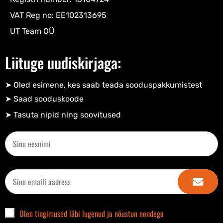
VAT Reg no: EE102313695
UT Team OÜ
Liituge uudiskirjaga:
➤ Oled esimene, kes saab teada sooduspakkumistest
➤ Saad sooduskoode​
➤ Tasuta nipid ning soovitused​
Olen tingimused läbi lugenud ja nõustun nendega