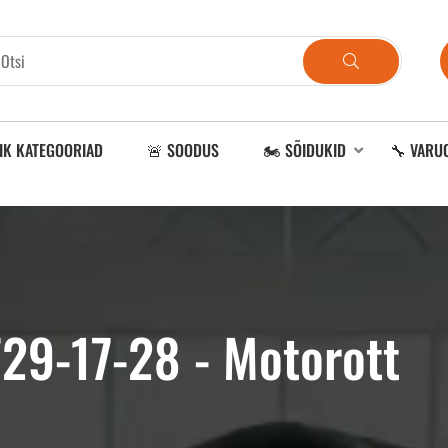
IK KATEGOORIAD
🚨 SOODUS
🏍️ SÕIDUKID
🔧 VARU
729-17-28 - Motorott