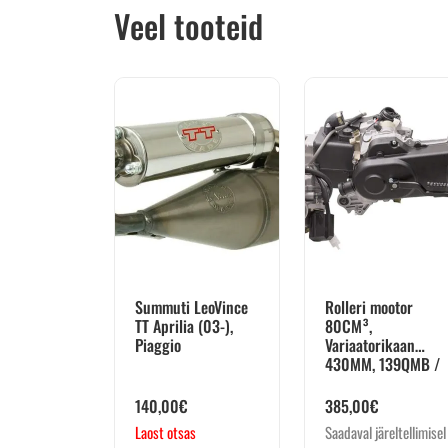
Veel tooteid
Summuti LeoVince
Rolleri mootor
TT Aprilia (03-),
80CM³,
Piaggio
Variaatorikaan
430MM, 139QMB /
QMA (GY6 …
140,00
€
385,00
€
Laost otsas
Saadaval järeltellimisel