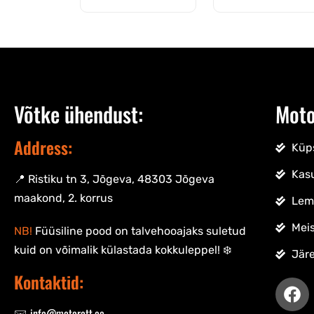
Võtke ühendust:
Moto
Address:
Küps
Kas
📍 Ristiku tn 3, Jõgeva, 48303 Jõgeva
maakond, 2. korrus
Lem
Meis
NB!
Füüsiline pood on talvehooajaks suletud
kuid on võimalik külastada kokkuleppel! ❄️
Jär
Kontaktid:
✉️ info@motorott.ee