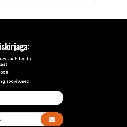
iskirjaga:
kes saab teada
est
ode​
ng soovitused​