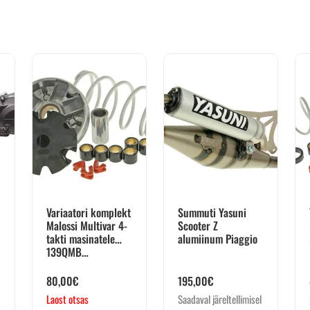
Variaatori komplekt
Summuti Yasuni
Malossi Multivar 4-
Scooter Z
takti masinatele
alumiinum Piaggio
139QMB…
80,00
€
195,00
€
Laost otsas
Saadaval järeltellimisel