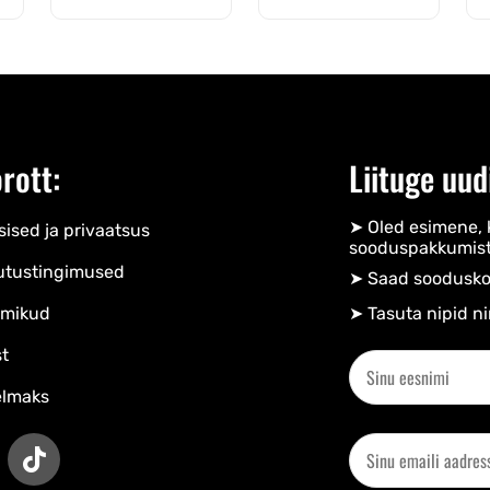
rott:
Liituge uud
➤ Oled esimene, 
ised ja privaatsus
sooduspakkumist
utustingimused
➤ Saad soodusko
mikud
➤ Tasuta nipid ni
t
elmaks