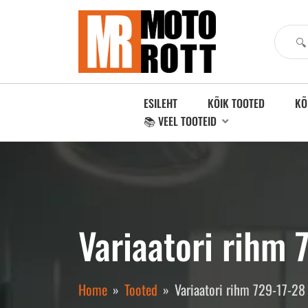
ESILEHT
KÕIK TOOTED
KÕ
📚 VEEL TOOTEID
Variaatori rihm 
Home
Tooted
Variaatori rihm 729-17-28