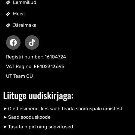
Lemmikud
Meist
Järelmaks
Registri number: 16104724
VAT Reg no: EE102313695
UT Team OÜ
Liituge uudiskirjaga:
➤ Oled esimene, kes saab teada sooduspakkumistest
➤ Saad sooduskoode​
➤ Tasuta nipid ning soovitused​