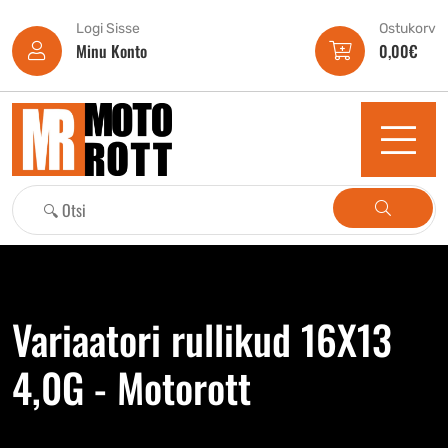
Logi Sisse
Ostukorv
Minu Konto
0,00
€
Variaatori rullikud 16X13
4,0G - Motorott