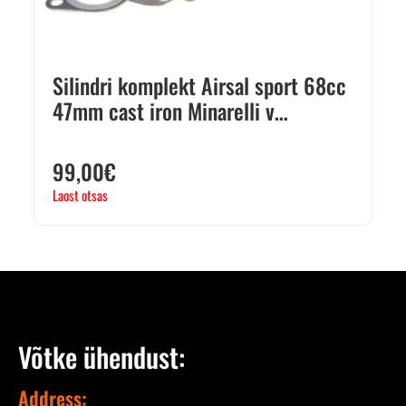
Silindri komplekt Airsal sport 68cc
47mm cast iron Minarelli v…
99,00
€
Laost otsas
Võtke ühendust:
Address: