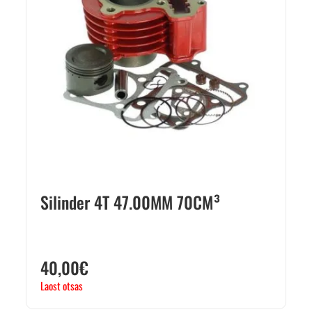
Silinder 4T 47.00MM 70CM³
40,00
€
Laost otsas