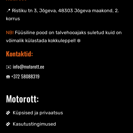
📍 Ristiku tn 3, Jõgeva, 48303 Jõgeva maakond, 2.
korrus
NB!
Füüsiline pood on talvehooajaks suletud kuid on
võimalik külastada kokkuleppel! ❄️
Kontaktid:
✉️ info@motorott.ee
☎️ +372 58088319
Motorott:
Küpsised ja privaatsus
Kasutustingimused