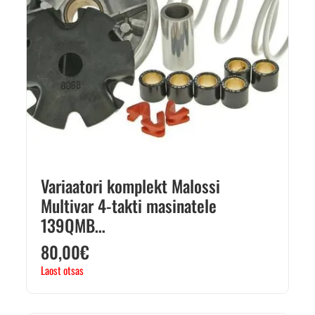
Variaatori komplekt Malossi
Multivar 4-takti masinatele
139QMB…
80,00
€
Laost otsas