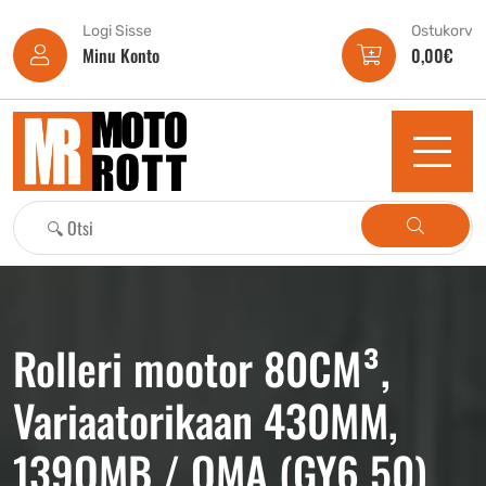
Logi Sisse
Ostukorv
Minu Konto
0,00
€
Rolleri mootor 80CM³,
Variaatorikaan 430MM,
139QMB / QMA (GY6 50)