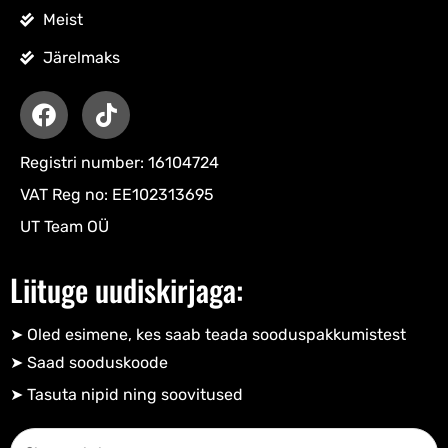
Meist
Järelmaks
Registri number: 16104724
VAT Reg no: EE102313695
UT Team OÜ
Liituge uudiskirjaga:
➤ Oled esimene, kes saab teada sooduspakkumistest
➤ Saad sooduskoode​
➤ Tasuta nipid ning soovitused​