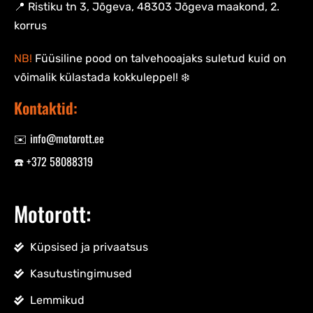
📍 Ristiku tn 3, Jõgeva, 48303 Jõgeva maakond, 2.
korrus
NB!
Füüsiline pood on talvehooajaks suletud kuid on
võimalik külastada kokkuleppel! ❄️
Kontaktid:
✉️ info@motorott.ee
☎️ +372 58088319
Motorott:
Küpsised ja privaatsus
Kasutustingimused
Lemmikud